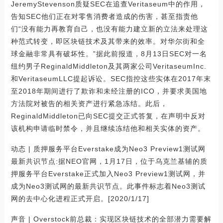
JeremyStevenson质疑SEC在追查Veritaseum中的作用，
告知SEC他们正在对零售消费者造成的伤害，甚至指责他
们“没有能力再教育自己，也没有能力建立新的立法来处理这
种范式转变，即区块链技术及其带来的效率。对华尔街和全
球金融非常具有破坏性。”据此前报道，8月13日SEC对一名
纽约男子ReginaldMiddleton及其两家公司VeritaseumInc.
和VeritaseumLLC提起诉讼。SEC指控这些实体在2017年末
至2018年期间进行了欺诈和未经注册的ICO，并要求美国地
方法院对被告的相关资产进行紧急冻结。此后，
ReginaldMiddleton已向SEC提交正式答复，在声明中反对
该机构申请临时禁令，并且继续冻结他和相关实体的资产。
动态 | 质押服务平台Everstake成为Neo3 Preview1测试网
最新共识节点:据NEO官网，1月17日，位于乌克兰基辅的质
押服务平台Everstake正式加入Neo3 Preview1测试网，并
成为Neo3测试网的最新共识节点。此事件标志着Neo3测试
网的去中心化进程正式开启。[2020/1/17]
声音 | Overstock前总裁：实现区块链技术的全部潜力需要解