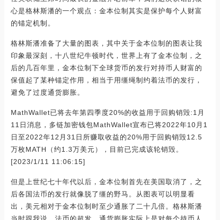
心是格林斯潘的一个观点：金本位制其实是保护每个人财富
的锚定机制。
格林斯潘准备了大量的图表，其中关于金本位制的图表让我
印象最深刻，十八世纪牛顿时代，世界上有了金本位制，之
后的几百年里，金本位制下全球货币的发行对持币人财富的
保值起了某种锚定作用，相当于用缰绳制约着法币的发行，
避免了过度通货膨胀。
MathWallet已将去年第四季度20%的收益用于回购销毁:1月
11日消息，多链加密钱包MathWallet宣布已将2022年10月1
日至2022年12月31日所赚取收益的20%用于回购销毁12.5
万枚MATH（约1.3万美元），目前已完成该轮销毁。
[2023/1/11 11:06:15]
但是上世纪七十年代以后，金本位制首先在美国取消了，之
后各国法币的发行就像脱了缰的野马。从图表可以明显看
出，美元相对于金本位制时至少通胀了二十几倍。格林斯潘
当时跟我说，法币的超发、通货膨胀实际上是对每个持币人