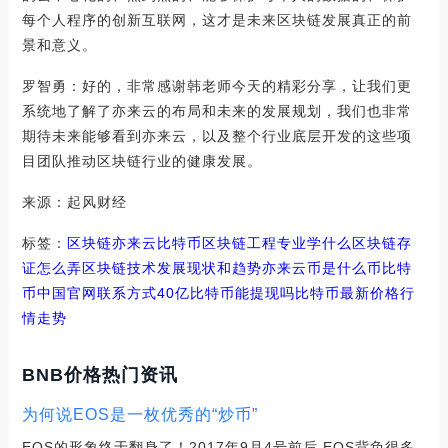
每个人程序的创新互联网，这才是未来区块链发展真正的前
景和意义。
罗智勇：好的，非常感谢韩老师今天的精彩分享，让我们更
系统地了解了亦来云的布局和未来的发展规划，我们也非常
期待未来能够看到亦来云，以及整个行业底层开发的这些项
目团队推动区块链行业的健康发展。
来源：起风财经
标签：
区块链
亦来云
比特币区块链工程专业学什么
区块链存
证怎么弄
区块链技术发展现状和趋势
亦来云币是什么币比特
币中国官网联系方式
40亿比特币能提现吗
比特币最新价格行
情走势
BNB价格热门资讯
为何说EOS是一枚优秀的“炒币”
EOS的形象终于翻身了！2017年9月4号前后,EOS背负很多