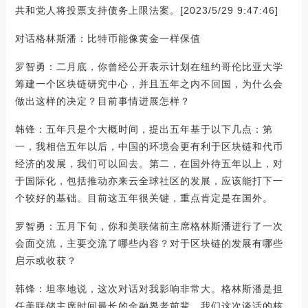
共和党人将投票支持债务上限法案。[2023/5/29 9:47:46]
对话格林斯潘：比特币能像黄金一样保值
罗智勇：二月底，你曾经公开表示计划在纽约哥伦比亚大学
筹建一个区块链研究中心，并且五年之内不回国，为什么会
做出这样的决定？目前事情进展怎样？
韩锋：五年只是个大概时间，提出五年基于以下几点：第
一，我相信五年以后，中国的环境会更有利于区块链和代币
经济的发展，我们可以回去。第二，在国外待五年以上，对
于国际化，包括推动亦来云全球社区的发展，应该能打下一
个较好的基础。目前这五年很关键，重点肯定是在国外。
罗智勇：五月下旬，你和美联储前主席格林斯潘进行了一次
会面交流，主要交流了哪些内容？对于区块链的发展有哪些
启示或收获？
韩锋：坦率地说，这次对话对我影响非常大。格林斯潘是担
任美联储主席时间最长的金融界老前辈，我们这次谈话的核