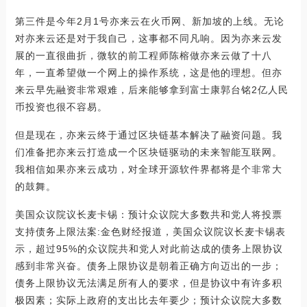
第三件是今年2月1号亦来云在火币网、新加坡的上线。无论
对亦来云还是对于我自己，这事都不同凡响。因为亦来云发
展的一直很曲折，微软的前工程师陈榕做亦来云做了十八
年，一直希望做一个网上的操作系统，这是他的理想。但亦
来云早先融资非常艰难，后来能够拿到富士康郭台铭2亿人民
币投资也很不容易。
但是现在，亦来云终于通过区块链基本解决了融资问题。我
们准备把亦来云打造成一个区块链驱动的未来智能互联网。
我相信如果亦来云成功，对全球开源软件界都将是个非常大
的鼓舞。
美国众议院议长麦卡锡：预计众议院大多数共和党人将投票
支持债务上限法案:金色财经报道，美国众议院议长麦卡锡表
示，超过95%的众议院共和党人对此前达成的债务上限协议
感到非常兴奋。债务上限协议是朝着正确方向迈出的一步；
债务上限协议无法满足所有人的要求，但是协议中有许多积
极因素；实际上政府的支出比去年要少；预计众议院大多数