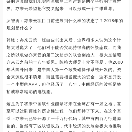
链的运算跟我们现实的互联网上的运算是两个平行的计算世
界。亦来云希望把它交叉起来，可以形成一个二维世界。
罗智勇：亦来云项目目前进展到什么样的状态了？2018年的
规划是什么？
韩锋：亦来云第一版白皮书出来后，业界很多人认为这个计
划太过庞大了，他们对于能否实现持很高的怀疑态度。而我
之所以敢做亦来云的第二次起步的联合创始人，很大是信赖
亦来云之前的十八年积累。陈榕大师兄非常不容易，他2000
年从国外回来，是中国人第一个敢去碰操作系统开发的。资
金来源也很不确定，而且需要相当庞大的资金，这不是开发
一个小型的APP，但他经历了十八年，中间经历的波折足够
拍成非常精彩的电视剧。
这是为了将来中国软件业能够将来在全球占有一席之地，甚
至可以达到顶峰的历史性过程，他们坚持了下来。在这个基
础上亦来云已经开源了一千万行代码，其中有四百万行是原
创的。当然有了区块链以后，代币经济的发展会极大地推动