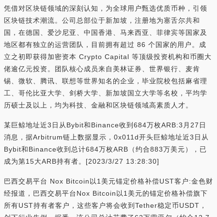
凭借对区块链领域的深刻认知，为全球用户甄选优质币种，引领
区块链技术潮流。公司总部位于新加坡，注册地为塞舌尔共和
国，在德国、爱沙尼亚、中国香港、马来西亚、菲律宾等国家及
地区都有独立的运营团队，目前拥有超过 86 个国家的用户。成
立之初即获得加密资本 Crypto Capital 等顶级投资机构和币圈大
佬逾亿元投资。团队核心成员来自美林证券、世界银行、麦肯
锡、微软、腾讯、联想等世界知名的企业，毕业院校包括麻省理
工、哥伦比亚大学、剑桥大学、新加坡国立大学等名校，平均学
历硕士及以上，均为科技、金融和区块链领域高素质人才。
某巨鲸地址近3日从Bybit和Binance收到684万枚ARB:3月27日
消息，据Arbitrum链上数据显示，0x011d开头巨鲸地址近3日从
Bybit和Binance收到总计684万枚ARB（约合883万美元），已
成为第15大ARB持有者。[2023/3/27 13:28:30]
巴西交易平台 Nox Bitcoin以1美元锚定价格补偿UST客户:金色财
经报道，巴西交易平台Nox Bitcoin以1美元的锚定价格补偿旗下
所有UST持有者客户，这些客户将会收到Tether稳定币USDT，