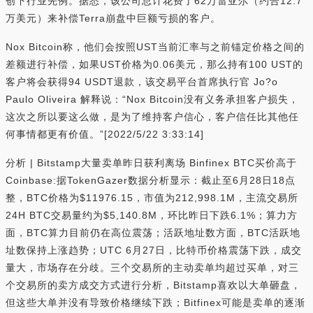
创下行业先例。据悉，该公司总计花费了62万雷亚尔（约合12.7
万美元）来补偿Terra崩盘中巨额亏损的客户。
Nox Bitcoin称，他们会按照UST当前汇率与之前锚定价格之间的
差额进行补偿，如果UST价格为0.06美元，那么持有100 UST的
客户将会获得94 USDT退款，该交易平台首席执行官 Jo?o
Paulo Oliveira 解释说：“Nox Bitcoin没有义务承担客户损失，
这次之所以要这么做，是为了维持客户信心，客户信任比其他任
何事情都更有价值。”[2022/5/22 3:33:14]
分析 | Bitstamp大量卖单昨日获利离场 Binfinex BTC买价高于
Coinbase:据TokenGazer数据分析显示：截止至6月28日18点
整，BTC价格为$11976.15，市值为212,998.1M，主流交易所
24H BTC交易量约为$5,140.8M，环比昨日下跌6.1%；算力方
面，BTC算力目前仍在高位震荡；活跃地址数方面，BTC活跃地
址数保持上涨趋势；UTC 6月27日，比特币价格震荡下跌，成交
量大，市场存在分歧。三个交易所的主动卖单均超过买单，对三
个交易所的卖方成交方式进行分析，Bitstamp喜欢以大单砸盘，
但这些大单并没有导致价格继续下跌；Bitfinex可能是卖单的逐渐