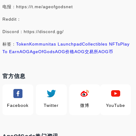
电报：https://t.me/ageofgodsnet
Reddit：
Discord：https://discord.gg/
标签：
Token
Kommunitas Launchpad
Collectibles NFTs
Play
To Earn
AOG
AgeOfGods
AOG价格
AOG交易所
AOG币
官方信息
Facebook
Twitter
微博
YouTube