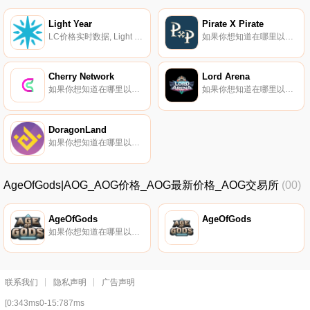
Light Year
Pirate X Pirate
LC价格实时数据, Light Year是一款基于币安智能链的完全去中心化的空间战略游戏。在一个开放的世界环境中,Light Year带来了最狂野的太空探索体验。玩家可以自由开采自然资源、建造星际飞船、召唤英雄、与其他玩家作战、在市场上相互交易,以及加入联盟或国家并肩作战.
如果你想知道在哪里以当前价格购买Pirate X Pirate,目前交易{Pirate X Pirate]股票的顶级加密货币交易所是PancakeSwap（V2）和ApeSwap（BSC）。您可以在我们的加密货币交易所页面上找到其他列表.
Cherry Network
Lord Arena
如果你想知道在哪里以当前价格购买Cherry Network,目前交易{Cherry Network]股票的顶级加密货币交易所是Gate.io、PancakeSwap（V2）和Bilaxy。您可以在我们的加密货币交易所页面上找到其他列表.
如果你想知道在哪里以当前价格购买Lord Arena,目前交易{Lord Arena]股票的顶级加密货币交易所是PancakeSwap（V2）。您可以在我们的加密货币交易所页面上找到其他列表.
DoragonLand
如果你想知道在哪里以当前价格购买DoragonLand,目前交易{DoragonLand]股票的顶级加密货币交易所是MEXC、PancakeSwap（V2）和HotDORt。您可以在我们的加密货币交易所页面上找到其他列表.
AgeOfGods|AOG_AOG价格_AOG最新价格_AOG交易所
(00)
AgeOfGods
AgeOfGods
如果你想知道在哪里以当前价格购买AgeOfGods,目前交易{AgeOfGods]股票的顶级加密货币交易所是CoinTiger、KuCoin、Gate.io、PancakeSwap（V2）和Bilaxy。您可以在我们的加密货币交易所页面上找到其他列表.
联系我们
隐私声明
广告声明
[0:343ms0-15:787ms