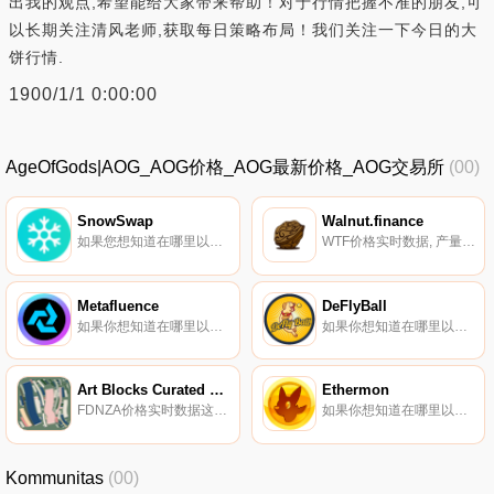
出我的观点,希望能给大家带来帮助！对于行情把握不准的朋友,可
以长期关注清风老师,获取每日策略布局！我们关注一下今日的大
饼行情.
1900/1/1 0:00:00
AgeOfGods|AOG_AOG价格_AOG最新价格_AOG交易所
(00)
SnowSwap
Walnut.finance
如果您想知道在哪里以当前价格购买SnowSwap,目前交易｛SNOWnname｝股票的顶级加密货币交易所是Gate.io。您可以在我们的加密货币交易所页面上找到其他交易所.
WTF价格实时数据, 产量农业项目,旨在解决早期农民会提前抛售其持有的土地的问题。将有V1和V2。V1据说是通货紧缩的,需要用来种植V2,这将激励V1的早期农民持有代币。本内容仅供参考,您不应将任何此类信息或其他材料解释为法律、税务、投资、财务或其他建议.
Metafluence
DeFlyBall
如果你想知道在哪里以当前价格购买Metafluence,目前交易{Metafluence]股票的顶级加密货币交易所是BitMart、Gate.io、MEXC和PancakeSwap（V2）。您可以在我们的加密货币交易所页面上找到其他列表.
如果你想知道在哪里以当前价格购买DeFlyBall,目前交易{DeFlyBall]股票的顶级加密货币交易所是PancakeSwap（V2）和Bilaxy。您可以在我们的加密货币交易所页面上找到其他列表。我们自豪地推出DeFly Ball,这是一款基于NFT的虚拟游戏.
Art Blocks Curated Fidenza #855
Ethermon
FDNZA价格实时数据这个独特的金库代表了一件数字艺术作品的积累,这些作品处于数字历史和美术收藏的交叉点。他们的创作者是第一批受到社区高度重视的先驱,他们的作品被巩固为现代NFT的关键影响者.
如果你想知道在哪里以当前价格购买Ethermon,目前交易{Ethermon]股票的顶级加密货币交易所是Gate.io和MEXC。您可以在我们的加密货币交易所页面上找到其他列表。Ethermon是一款去中心化的游戏,你可以在这里捕捉、训练、改造数字怪物并进行交易.
Kommunitas
(00)