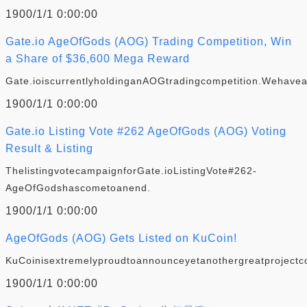
1900/1/1 0:00:00
Gate.io AgeOfGods (AOG) Trading Competition, Win
a Share of $36,600 Mega Reward
Gate.ioiscurrentlyholdinganAOGtradingcompetition.Wehave
1900/1/1 0:00:00
Gate.io Listing Vote #262 AgeOfGods (AOG) Voting
Result & Listing
ThelistingvotecampaignforGate.ioListingVote#262-
AgeOfGodshascometoanend.
1900/1/1 0:00:00
AgeOfGods (AOG) Gets Listed on KuCoin!
KuCoinisextremelyproudtoannounceyetanothergreatprojectco
1900/1/1 0:00:00