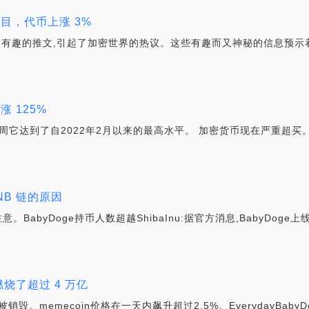
项目，代币上涨 3%
了一系列有趣的推文,引起了加密世界的热议。这些有趣而又神秘的信息预
涨 125%
升。本周它达到了自2022年2月以来的最高水平。 加密货币现在严重超买。
BNB 链的原因
BabyDoge持币人数超越ShibaInu:据官方消息,BabyDoge上
内燃烧了超过 4 万亿
销毁。memecoin价格在一天内飙升超过2.5%。EverydayBab