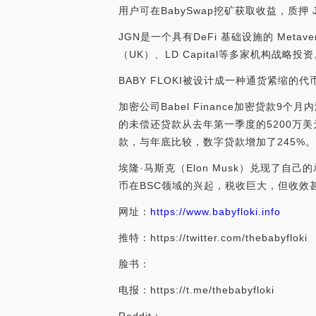
用户可在BabySwap挖矿获取收益，质押 JGN
JGN是一个具有DeFi 基础设施的 Meta
（UK）、LD Capital等多家机构战略投资。[20
BABY FLOKI被设计成一种通货紧缩的代
加密公司Babel Finance加密贷款9个
的未偿还贷款从去年第一季度的5200万美
款，与年底比较，数字贷款增加了245%。（Fina
埃隆·马斯克（Elon Musk）兑现了自
币在BSC领域的兴起，税收巨大，但收效
网址：
https://www.babyfloki.info
推特：https://twitter.com/thebabyfloki
脸书：
电报：https://t.me/thebabyfloki