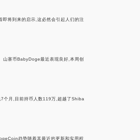
示着即将到来的启示,这必然会引起人们的注
 山寨币BabyDoge最近表现良好,本周创
线7个月,目前持币人数119万,超越了Shiba
yDogeCoin趋势随着其最近的更新和实用程