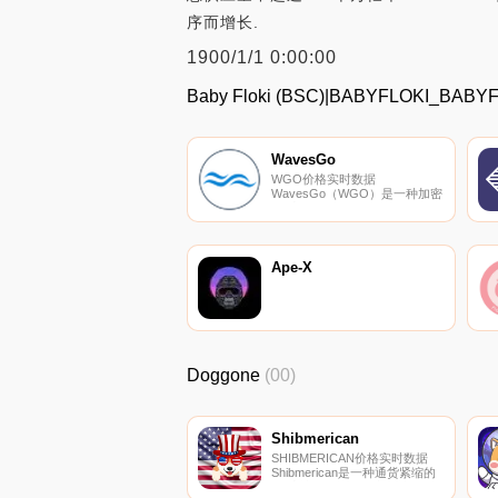
序而增长.
1900/1/1 0:00:00
Baby Floki (BSC)|BABYFLOKI_
WavesGo
WGO价格实时数据
WavesGo（WGO）是一种加密
货币。WavesGo具有7083468
的电流供应。最近已知的
WavesGo价格为0.02035147美
元,在过去24小时内上涨了
0.00。更多信息请访问
Ape-X
http://www.wavesgo.com/wgo.html.
Doggone
(00)
Shibmerican
SHIBMERICAN价格实时数据
Shibmerican是一种通货紧缩的
代币,旨在奖励拥有大型社区的