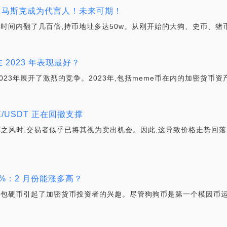
爆火，马斯克成为代言人！未来可期！
多月的时间内翻了几百倍,持币地址多达50w。从刚开始的大狗、史币、猪
u？谁在 2023 年表现最好？
eme币在2023年展开了激烈的竞争。2023年,包括meme币在内的加密货
GE/USDT 正在回撤支撑
变革之风时,交易者似乎已将其视为卖出机会。因此,这导致价格走势回落 Ba
120%：2 月份能涨多高？
yDoge等表情包硬币引起了加密货币投资者的兴趣。尽管狗狗币是第一个模