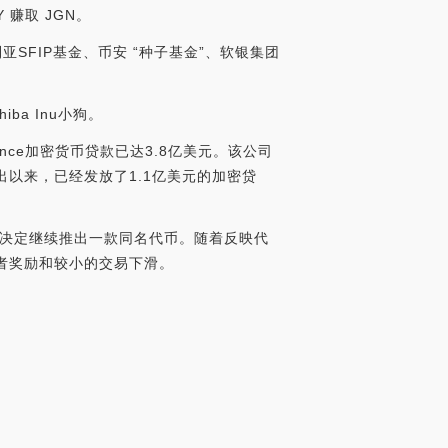
Y 赚取 JGN。
大利亚SFIP基金、币安 “种子基金”、软银集团
ba Inu小狗。
nance加密货币贷款已达3.8亿美元。该公司
出以来，已经发放了1.1亿美元的加密贷
，于是决定继续推出一款同名代币。随着反映代
有者奖励和较小的交易下滑。