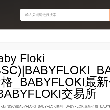
aby Floki
BSC)|BABYFLOKI_B
格_BABYFLOKI最
BABYFLOKI交易所
 Floki (BSC)|BABYFLOKI_BABYFLOKI价格_BABYFLOKI最新价格_BA