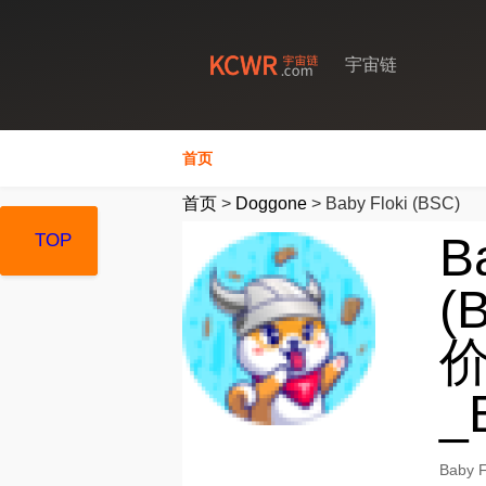
宇宙链
首页
首页
>
Doggone
>
Baby Floki (BSC)
B
TOP
TOP
TOP
(
价
_
Baby