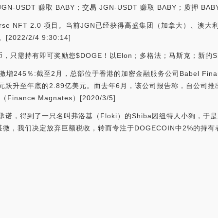
-USDT 赚取 BABY；交易 JGN-USDT 赚取 BABY；质押 BAB
verse NFT 2.0 项目。当前JGN已经获得高盛集团（加拿大）、澳
22/2/4 9:30:14]
币，只需持有即可奖励您$DOGE！以Elon；多格法；马斯克；新的Shi
月内激增245％:截至2月，总部位于香港的加密金融服务公司Babel Fi
元跃升至年底的2.89亿美元。而去年6月，该公司报告称，自公司推
nce Magnates）[2020/3/5]
己的承诺，得到了一只名叫弗洛基（Floki）的Shiba因纽特人小狗
甚微，我们决定放弃巨额税收，转而专注于DOGECOIN中2%的持