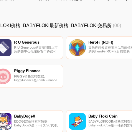
BABYFLOKI价格_BABYFLOKI最新价格_BABYFLOKI交易所
(00)
R U Generous
HeroFi (ROFI)
R U Generous是雪崩网络上可
如果你想知道在哪里以当前价
用的去中心化储备货币协议和
购买HeroFi (ROFI),目前交易
DAO。RUG目前由AVAX和MIM
{HeroFi (ROFI)]股票的顶级加
在财政部提供支持,这为$RUG代
货币交易所是
币价值提供了稳定的支持。
PancakeSwap（V2）。您可
RUG利用经济和博弈论动力学
在我们的加密货币交易所页面
通过注和铸造进入市场,类似于
找到其他列表.
Piggy Finance
OHM.
PIGGY价格实时数据,
PiggyFinance是Tomb.Finance
的分支。它被引入雪崩链。
$PIGGY算法代币是快速增长的
生态系统的支柱,旨在为雪崩网
络带来流动性和新的用例。协
议；其基本机制动态调整
$PIGGY供应,推动其价格相对于
$AVAX的价格上涨或下跌.
BabyDogeX
Baby Floki Coin
BDOGEX价格实时数据
BABYFLOKICOIN价格实时数
BabyDogeX是下一代BSC代币,
Baby Floki Coin是一种新的加
具有独特的代币经济学,包括动
货币,由Shiba Inu/Doge社区的