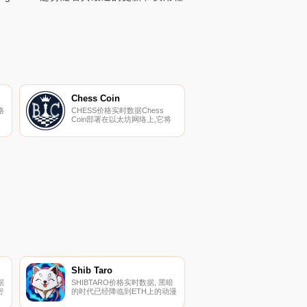
Chess Coin
格
CHESS价格实时数据Chess
Coin部署在以太坊网络上,它将
密
用于激励我们平台和整个国际象
棋生态系统上的国际象棋游戏.
以
上
Shib Taro
据
SHIBTARO价格实时数据, 黑暗
密
的时代已经降临到ETH上的动漫
粉
社区,飞马是罪魁祸首。我们必