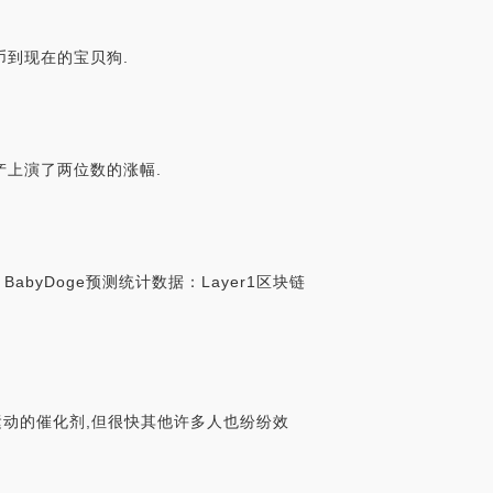
币到现在的宝贝狗.
币资产上演了两位数的涨幅.
byDoge预测统计数据：Layer1区块链
因币运动的催化剂,但很快其他许多人也纷纷效