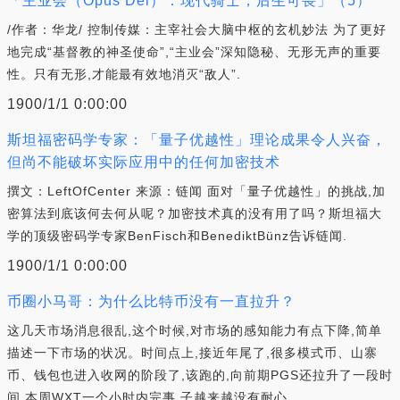
「主业会（Opus Dei）：现代骑士，后生可畏」（5）
/作者：华龙/ 控制传媒：主宰社会大脑中枢的玄机妙法 为了更好
地完成“基督教的神圣使命”,“主业会”深知隐秘、无形无声的重要
性。只有无形,才能最有效地消灭“敌人”.
1900/1/1 0:00:00
斯坦福密码学专家：「量子优越性」理论成果令人兴奋，
但尚不能破坏实际应用中的任何加密技术
撰文：LeftOfCenter 来源：链闻 面对「量子优越性」的挑战,加
密算法到底该何去何从呢？加密技术真的没有用了吗？斯坦福大
学的顶级密码学专家BenFisch和BenediktBünz告诉链闻.
1900/1/1 0:00:00
币圈小马哥：为什么比特币没有一直拉升？
这几天市场消息很乱,这个时候,对市场的感知能力有点下降,简单
描述一下市场的状况。时间点上,接近年尾了,很多模式币、山寨
币、钱包也进入收网的阶段了,该跑的,向前期PGS还拉升了一段时
间,本周WXT一个小时内完事,子越来越没有耐心.