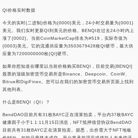
QI价格实时数据
今天的实时{二进制}价格为{0000}美元，24小时交易量为{0001}
美元。我们实时更新QI到美元的价格。BENQI在过去24小时内上
涨了{0002}。当前CoinMarketCap排名为#519，实际市值为
{0003}美元。它的流通供应量为3503679428枚QI硬币，最大供
应量为7200000000枚{QI]硬币。
如果你想知道在哪里以当前价格购买BENQI，目前交易{BENQI]
股票的顶级加密货币交易所是Binance、Deepcoin、CoinW、
Bitrue和DigiFinex。您可以在我们的加密货币交易所页面上找到
其他列表。
什么是BENQI（QI）？
BendDAO目前共有31枚BAYC正在清算拍卖，平台内37枚BAYC
健康因子小于1.1:11月15日消息，NFT抵押借贷协议BendDAO
目前共有31枚BAYC正在清算拍卖。据悉，出价需大于NFT地板
价95%，如拍品最终未成交，平台将承担浮亏或借款人未来偿还