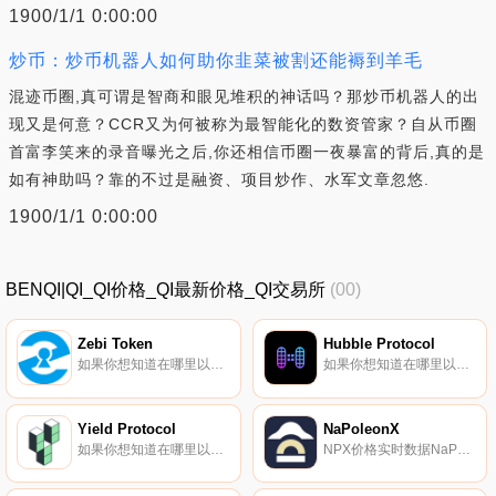
1900/1/1 0:00:00
炒币：炒币机器人如何助你韭菜被割还能褥到羊毛
混迹币圈,真可谓是智商和眼见堆积的神话吗？那炒币机器人的出
现又是何意？CCR又为何被称为最智能化的数资管家？自从币圈
首富李笑来的录音曝光之后,你还相信币圈一夜暴富的背后,真的是
如有神助吗？靠的不过是融资、项目炒作、水军文章忽悠.
1900/1/1 0:00:00
BENQI|QI_QI价格_QI最新价格_QI交易所
(00)
Zebi Token
Hubble Protocol
如果你想知道在哪里以当前价格购买ZeZEBI Token,目前交易{ZeZEBI Token]股票的顶级加密货币交易所是ProBit Global和Bitbns。您可以在我们的加密货币交易所页面上找到其他列表.
如果你想知道在哪里以当前价格购买Hubble Protocol,目前交易{Hubble Protocol]股票的顶级加密货币交易所是CoinW、KuCoin、BitMart、HuoHBB和CoinEx。您可以在我们的加密货币交易所页面上找到其他列表.
Yield Protocol
NaPoleonX
如果你想知道在哪里以当前价格购买Yield Protocol,目前交易{Yield Protocol]股票的顶级加密货币交易所是Gate.io、LATOKEN和Uniswap（V2）。您可以在我们的加密货币交易所页面上找到其他列表.
NPX价格实时数据NaPoleonX（NPX）是一种加密货币,在以太坊平台上运行。NaPoleonX目前的供应量为29800000,流通量为25330000。最近已知的NaPoleonX价格为0.18007654美元,在过去24小时内上涨了0.00.