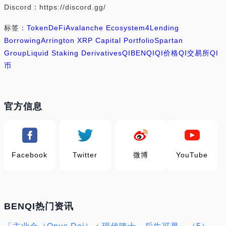
Discord：https://discord.gg/
标签：
Token
DeFi
Avalanche Ecosystem
4
Lending
Borrowing
Arrington XRP Capital Portfolio
Spartan
Group
Liquid Staking Derivatives
QI
BENQI
QI价格
QI交易所
QI
币
官方信息
Facebook
Twitter
微博
YouTube
BENQI热门资讯