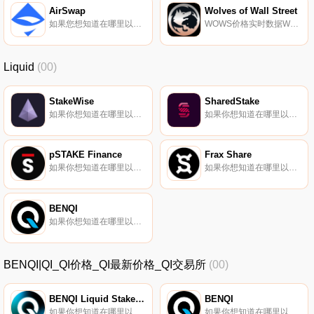
AirSwap
Wolves of Wall Street
如果您想知道在哪里以当前价格购买AirSwap,目前交易｛ASTnname｝股票的顶级加密货币交易所是Binance、OKX、BingX、BitMart和Gate.io。您可以在我们的加密货币交易所页面上找到其他交易所.
WOWS价格实时数据Wolves of Wall Street是一个NFT/DeFi项目,扩展了半可替代代币（SFT）的使用。该项目使您能够部署一个字符的卡作为自己的加密对开,以交易经过验证的逐利策略,并通过游戏化持有资产和赚取高回报.
Liquid
(00)
StakeWise
SharedStake
如果你想知道在哪里以当前价格购买StakeWise,目前交易{StakeWise]股票的顶级加密货币交易所是BitForex、Uniswap（V3）、Poloniex、HotSWISEt和1inch Liquidity Protocol。您可以在我们的加密货币交易所页面上找到其他列表.
如果你想知道在哪里以当前价格购买SharedStake,目前交易{SharedStake]股票的顶级加密货币交易所是Uniswap（V3）、HotSGTt、Balancer（V2）和SushiSwap。您可以在我们的加密货币交易所页面上找到其他列表.
pSTAKE Finance
Frax Share
如果你想知道在哪里以当前价格购买pSTAKE Finance,目前交易{pSTAKE Finance]股票的顶级加密货币交易所是OKX、CoinW、ByPSTAKEt、Bitget和Hotcoin Global。您可以在我们的加密货币交易所页面上找到其他列表.
如果你想知道在哪里以当前价格购买Frax Share,目前交易{Frax Share]股票的顶级加密货币交易所是Binance、Deepcoin、BTCEX、CoinW和Bitrue。您可以在我们的加密货币交易所页面上找到其他列表.
BENQI
如果你想知道在哪里以当前价格购买BENQI,目前交易{BENQI]股票的顶级加密货币交易所是Binance、Deepcoin、CoinW、Bitrue和DigiFinex。您可以在我们的加密货币交易所页面上找到其他列表.
BENQI|QI_QI价格_QI最新价格_QI交易所
(00)
BENQI Liquid Staked AVAX
BENQI
如果你想知道在哪里以当前价格购买BENQI Liquid Staked AVAX,目前交易{BENQI Liquid Staked AVAX]股票的顶级加密货币交易所是Trader Joe V2（雪崩）、Trader Joe（雪崩）.
如果你想知道在哪里以当前价格购买BENQI,目前交易{BENQI]股票的顶级加密货币交易所是Binance、Deepcoin、CoinW、Bitrue和DigiFinex。您可以在我们的加密货币交易所页面上找到其他列表.