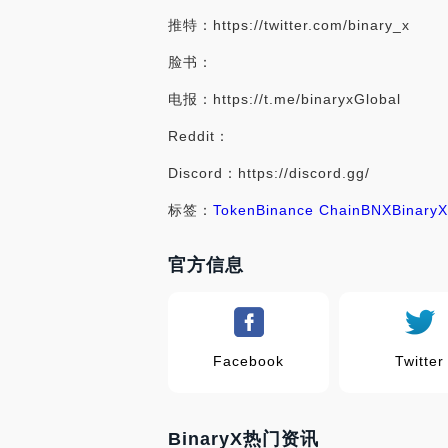
推特：https://twitter.com/binary_x
脸书：
电报：https://t.me/binaryxGlobal
Reddit：
Discord：https://discord.gg/
标签：
Token
Binance Chain
BNX
BinaryX
官方信息
Facebook
Twitter
BinaryX热门资讯