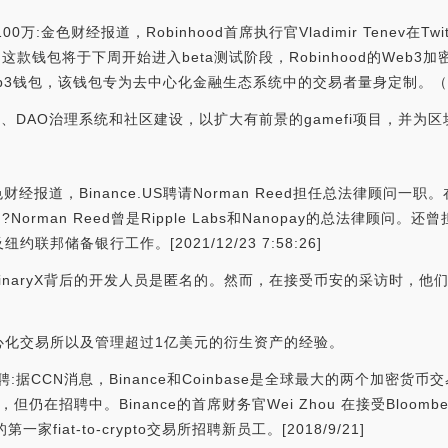
00万:金色财经报道，Robinhood首席执行官Vladimir Tenev在
款钱包将于下周开始进入beta测试阶段，Robinhood的Web3
3钱包，该钱包专为去中心化金融生态系统中的交易者量身定制。（u.today）
支持、DAO治理系统和社区建设，以扩大有前景的gamefi项目，并
财经报道，Binance.US聘请Norman Reed担任总法律顾问一职。在
Norman Reed曾是Ripple Labs和Nanopay的总法律顾
储备银行工作。[2021/12/23 7:58:26]
但BinaryX背后的开发人员是匿名的。然而，在接受币安的采访时，
心化交易所以及管理超过1亿美元的衍生资产的经验。
下仍在招聘:据CCN消息，Binance和Coinbase是全球最大的两个
但仍在招聘中。Binance的首席财务官Wei Zhou 在接受Bloo
iat-to-crypto交易所招聘新员工。[2018/9/21]