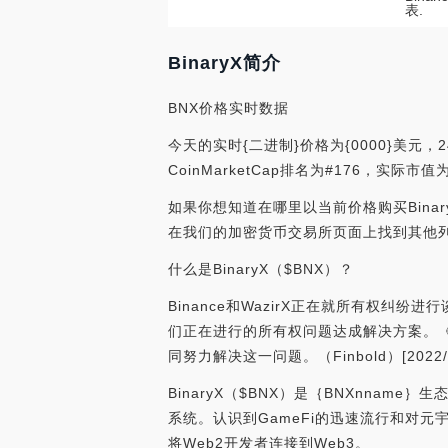
表.
BinaryX简介
BNX价格实时数据
今天的实时{二进制}价格为{0000}美元，
CoinMarketCap排名为#176，实际市
如果你想知道在哪里以当前价格购买BinaryX，
在我们的加密货币交易所页面上找到其他
什么是BinaryX（$BNX）？
Binance和WazirX正在就所有权纠纷进
们正在进行的所有权问题达成解决方案。《新印度
同努力解决这一问题。（Finbold）[2022/8/1
BinaryX（$BNX）是｛BNXnnam
系统。认识到GameFi的迅速流行和对元
将Web2开发者连接到Web3。