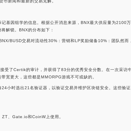
的加密货币新闻和最新的交易见解。
于其标记基因组学的信息。根据公开消息来源，BNX最大供应量为210
将解锁。BNX的分布如下：
7%：初始BNX/BUSD交易对流动性30%：营销和LP奖励储备10%：
NX接受了Certik的审计，并获得了83分的优秀安全分数。在一次采访
带宽更大，这些都是MMORPG游戏不可或缺的。
每24小时选出21名验证器，以验证交易并维护区块链安全。这些验证
e、ZT、Gate.io和CoinW上使用。