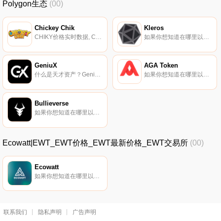
Polygon生态
(00)
Chickey Chik
Kleros
CHIKY价格实时数据, Chickey Chik是Gamepay目前正在开发的一款游戏。Chickey Chik是一款基于DeFi的多语言NFT游戏,任何人都可以通过参加许多不同的游戏模式和比赛来玩游戏并赚钱。{二进制}-；的社区可以获得、繁殖和建立一个充满稀有物种的帝国.
如果你想知道在哪里以当前价格购买Kleros,目前交易{Kleros]股票的顶级加密货币交易所是OKX、CoinW、BingX、Gate.io和MEXC。您可以在我们的加密货币交易所页面上找到其他列表.
GeniuX
AGA Token
什么是天才资产？Genius Assets成立于2020年,是一家新兴公司,专注于建立世界上最大的数字化市场,基于锁定在智能合约中的代币或数字资产集合,为池本身提供必要的流动性,并创造被动奖励.
如果你想知道在哪里以当前价格购买AGA Token,目前交易{AGA Token]股票的顶级加密货币交易所是Dfyn Network。您可以在我们的加密货币交易所页面上找到其他列表。AGA声称是一种将DeFi与比特币挖矿相结合的代币.
Bullieverse
如果你想知道在哪里以当前价格购买Bullieverse,目前交易{Bullieverse]股票的顶级加密货币交易所是KuCoin和Huo$BULL。您可以在我们的加密货币交易所页面上找到其他列表。"；Bullieverse是为玩家和创作者社区开发的开放元宇宙.
Ecowatt|EWT_EWT价格_EWT最新价格_EWT交易所
(00)
Ecowatt
如果你想知道在哪里以当前价格购买Ecowatt,目前交易{Ecowatt]股票的顶级加密货币交易所是BitForex。您可以在我们的加密货币交易所页面上找到其他列表.
联系我们
隐私声明
广告声明