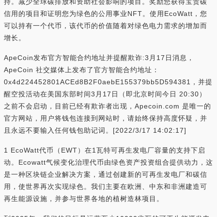
持。减少全球碳排放和资助社会影响的项目。奖励您获得宝贵碳
信用的项目和证明您为绿色的公用事业NFT。使用EcoWatt，您
可以持有一个代币，该代币的价值随着对绿色电力需求的增加而
增长。
ApeCoin发布官方智能合约地址并提醒欺诈:3月17日消息，
ApeCoin 社交媒体上发布了官方智能合约地址：
0x4d224452801ACEd8B2F0aebE155379bb5D594381，并提
醒空投活动在美国东部时间3月17日（即北京时间今日 20:30）
之前不会启动，目前已经有欺诈者出现，Apecoin.com 是唯一的
官方网站，用户将钱包连接到网站时，请始终保持高度怀疑，并
且永远不要输入任何钱包助记词。[2022/3/17 14:02:17]
1 EcoWatt代币（EWT）在1瓦特可再生发电厂容量的支持下启
动。Ecowatt气候变化治理代币由绿色资产投资组合提供动力，这
是一种区块链企业解决方案，通过创建新的可再生发电厂和碳信
用，使世界再次实现绿色。我们主要在欧洲、中东和非洲建造可
再生能源设施，并参与世界各地的植树造林项目。