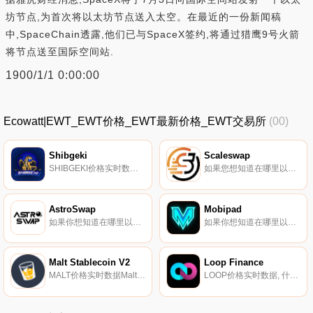
坊节点,为首次将以太坊节点送入太空。在最近的一份新闻稿
中,SpaceChain透露,他们已与SpaceX签约,将通过猎鹰9号火箭
将节点送至国际空间站.
1900/1/1 0:00:00
Ecowatt|EWT_EWT价格_EWT最新价格_EWT交易所
(00)
Shibgeki
Scaleswap
SHIBGEKI价格实时数据Shibgeki是一种社区驱动的代币,从区块链内部压缩以保存模因币$SHIBGEKI的目标是成为第一个德根市场,连接全球数百万德根开发者、投资者和合作伙伴。此外,$SHIBGEKI旨在交付许多尚未完全成功的项目,即收费很少的TitanLocker.
如果您想知道在哪里以当前价格购买Scaleswap,目前交易｛SCAnname｝股票的顶级加密货币交易所是QuickSwap。您可以在我们的加密货币交易所页面上找到其他列表。SCA代币实用程序构建了我们生态系统的核心元素.
AstroSwap
Mobipad
如果你想知道在哪里以当前价格购买AstroSwap,目前交易{AstroSwap]股票的顶级加密货币交易所是Gate.io、PancakeSwap（V2）、Wagyuswap和AstroSwap。您可以在我们的加密货币交易所页面上找到其他列表.
如果你想知道在哪里以当前价格购买MoMBPpad,目前交易{MoMBPpad]股票的顶级加密货币交易所是MEXC和PancakeSwap（V2）。您可以在我们的加密货币交易所页面上找到其他列表。MoMBPPad是第一个基于区块链网络的具有移动应用程序的多链启动平台.
Malt Stablecoin V2
Loop Finance
MALT价格实时数据Malt是一种算法稳定币协议,最初部署在Polygon上,对自己进行特权套利以保持价格稳定。通过这种套利产生的利润将在直接支付LP和加强钉住防御之间分配。作为LP,你所要做的就是创建Malt LP,并将你的LP代币绑定到Malt合同中.
LOOP价格实时数据, 什么是Loop Finance（LOOP）？Loop Finance是Terra区块链上第一个具有激励流动性池的去中心化交易所.