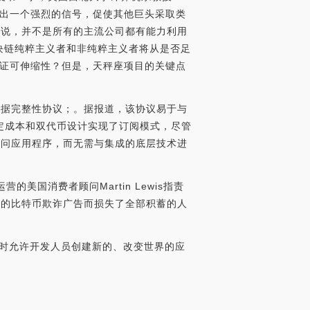
巨头发出一个强烈的信号，促使其他巨头采取类
话说，并不是所有的主流公司都有能力利用
区块链纯粹主义者和非纯粹主义者将从是否足
够保证可伸缩性？但是，天秤座项目的关键点
数据完整性协议；。据报道，该协议易于与
定成本和双代币设计实现了订阅模式，尽管
访问应用程序，而无需与集成的底层技术进
站运营的美国消费者顾问Martin Lewis指责
ook上的比特币欺诈广告而损失了全部积蓄的人
同时允许开发人员创建新的、改变世界的应