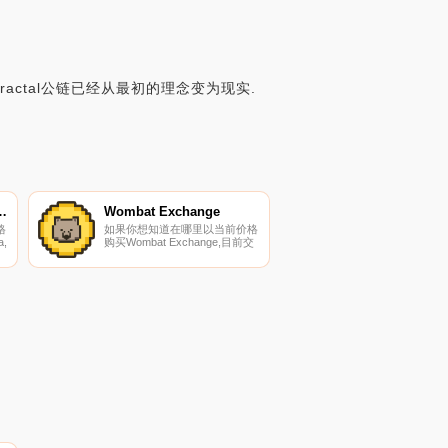
Fractal公链已经从最初的理念变为现实.
ingdoms Arena
Wombat Exchange
格
如果你想知道在哪里以当前价格
a,
购买Wombat Exchange,目前交
易{Wombat Exchange]股票的顶
易
级加密货币交易所是CoinW、
Bitget、SuperEx、MEXC和
.
PancakeSwap（V2）。您可以
在我们的加密货币交易所页面上
找到其他列表.