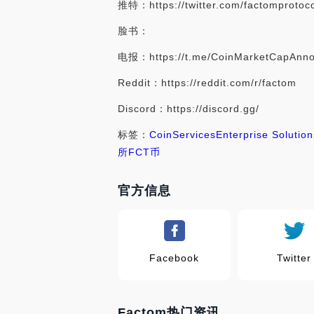
推特：https://twitter.com/factomprotoc
脸书：
电报：https://t.me/CoinMarketCapAnn
Reddit：https://reddit.com/r/factom
Discord：https://discord.gg/
标签：
Coin
Services
Enterprise Solution
所
FCT币
官方信息
Facebook
Twitter
Factom热门资讯