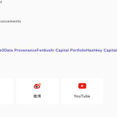
ol
ouncements
s
3
Data Provenance
Fenbushi Capital Portfolio
Hashkey Capital 
微博
YouTube