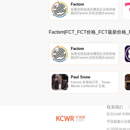
Factom
如果你想知道在哪里以当前价格
购买Factom,目前交易{Factom]
股票的顶级加密货币交易所是
qTrade。您可以在我们的加密
货币交易所页面上找到其他列
表。Factom协议将其自身描述
Factom|FCT_FCT价格_FCT最新价格
为；由将区块链的安全性扩展到
任何数据类型的国际公司联盟构
建的开源去中心化数据完整性协
议；.
Factom
如果你想知道在哪里以当前价格
购买Factom,目前交易{Factom]
股票的顶级加密货币交易所是
qTrade。您可以在我们的加密
货币交易所页面上找到其他列
表。Factom协议将其自身描述
为；由将区块链的安全性扩展到
Paul Snow
任何数据类型的国际公司联盟构
Factom 首席执行官，Texas
建的开源去中心化数据完整性协
Bitcoin Conference 主席。
议；.
联系我们
[0:31ms0-9:8
宇宙链集行业
© 2026 kcwr