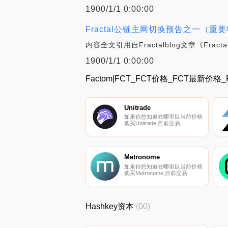
1900/1/1 0:00:00
Fractal公链主网切换预告之一（重
内容全文引用自Fractalblog文章《Fr
1900/1/1 0:00:00
Factom|FCT_FCT价格_FCT最新价格
Unitrade
如果你想知道在哪里以当前价格
购买Unitrade,目前交易
{Unitrade]股票的顶级加密货币
交易所是OKX、CoinW、
BitUBU、JuTRADE和
Poloniex。您可以在我们的加密
货币交易所页面上找到其他列
Metronome
表.
如果你想知道在哪里以当前价格
购买Metronome,目前交易
{Metronome]股票的顶级加密货
币交易所是Gate.io和
Uniswap（V3）。您可以在我们
的加密货币交易所页面上找到其
Hashkey资本
(00)
他列表。什么是二进制？一个由
Synth协议、METDAO和MET令
牌提供支持的DeFi生态系统.