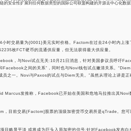
链的安全性扩展到任何数据类型的国际公司联盟构建的开源去中心化数据
小时交易量为{0001}美元实时价格。Factom在过去24小时内上涨了{0
0462235枚FCT硬币的流通供应量，但无法获得最大供应量。
ebook，与Novi试点无关:10月21日消息，针对美国参议员呼吁Fac
和Facebook之间的关系”，同时也与Novi钱包试点撇清关系。“Die
十多个成员之一。Novi与Paxos的试点与Diem无关。”虽然从理论
id Marcus发推称，Facebook已开始在美国和危地马拉推出其Nov
m，目前交易{Factom]股票的顶级加密货币交易所是qTrade
k加密项目略显平淡 或将成为巨头入局加密的信号:针对Facebook