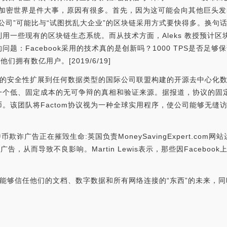
cebook加入加密世界是件大事，原因有很多。首先，因为这可能会向其他
公司”可能比与“试图扰乱大企业”的区块链采用方式要快得多。换句
用一些现有的区块链生态系统。而从技术方面，Aleks 教授预计
题：Facebook采用的技术真的是创新吗？1000 TPS是否足
们拥有数亿用户。[2019/6/19]
块链的安全性扩展到任何数据类型的国际公司联盟构建的开源去中心化
一个低、固定成本的无可争辩的真相和验证来源。据报道，协议的固
。该团队将Factom协议视为一种全球实用程序，使公司能够无缝
上的比特币欺诈广告正在摧毁生命:英国负责MoneySavingExpert.com网
广告，从而导致不良影响。Martin Lewis表示，那些因Faceb
用户能够信任他们的文档、数字数据和所有网络连接的“东西”的未来，