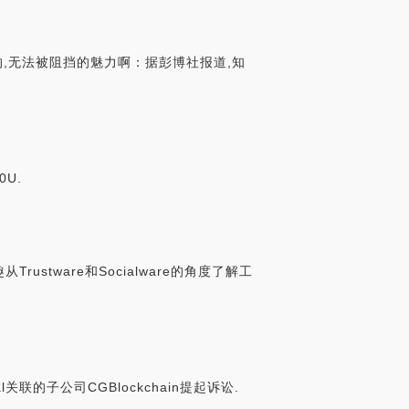
的,无法被阻挡的魅力啊：据彭博社报道,知
0U.
stware和Socialware的角度了解工
关联的子公司CGBlockchain提起诉讼.