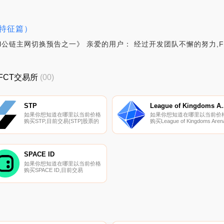
要特征篇）
actal公链主网切换预告之一》 亲爱的用户： 经过开发团队不懈的努力,
_FCT交易所
(00)
STP
League of K
如果你想知道在哪里以当前价格
如果你想知道在哪里以当前价
购买STP,目前交易{STP]股票的
购买League of Kingdoms Aren
顶级加密货币交易所是
目前交易{League of Kingdoms
Binance、BTCEX、Bitrue、
Arena]股票的顶级加密货币交
Bitget和BingX。您可以在我们的
所是Binance、BTCEX、
加密货币交易所页面上找到其他
Bitrue、Bitget和Hotcoin Global
列表。STP是一个为DAO优化的
SPACE ID
生态系统.
如果你想知道在哪里以当前价格
购买SPACE ID,目前交易
{SPACE ID]股票的顶级加密货币
交易所是Binance、Bitrue、
CoinW、ByIDt和Bitget。您可以
在我们的加密货币交易所页面上
找到其他列表.