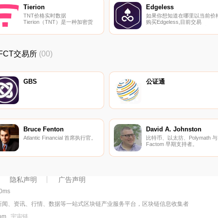
Tierion
Edgeless
TNT价格实时数据
如果你想知道在哪里以当前价
Tierion（TNT）是一种加密货
购买Edgeless,目前交易
币。Tierion目前的供应量为
{Edgeless]股票的顶级加密货
1000000000,流通量为
交易所是HitBTC。您可以在我
428481269.49941987。最近已
们的加密货币交易所页面上找
知的Tierion价格为0.12392284
其他列表。Edgeless（EDG）
_FCT交易所
(00)
美元,在过去24小时内下跌
是一种加密货币,在以太坊平台
了-12.15美元.
上运行.
GBS
公证通
Bruce Fenton
David A. Johnston
Atlantic Financial 首席执行官。
比特币、以太坊、Polymath 与
Factom 早期支持者。
隐私声明
广告声明
00ms
新闻、资讯、行情、数据等一站式区块链产业服务平台，区块链信息收集者
.com
宇宙链