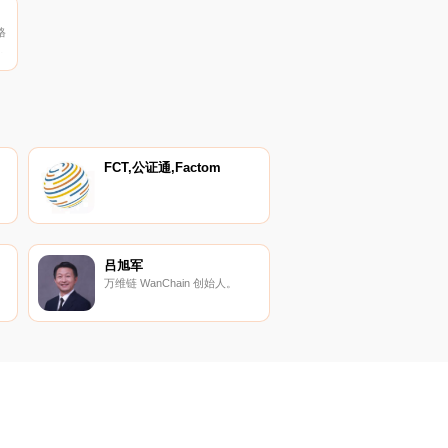
格
币
到
FCT,公证通,Factom
吕旭军
万维链 WanChain 创始人。