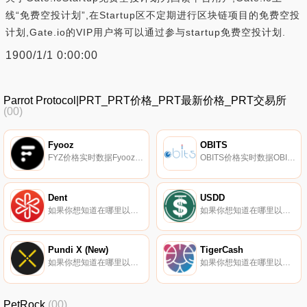
线“免费空投计划”,在Startup区不定期进行区块链项目的免费空投
计划,Gate.io的VIP用户将可以通过参与startup免费空投计划.
1900/1/1 0:00:00
Parrot Protocol|PRT_PRT价格_PRT最新价格_PRT交易所
(00)
Fyooz
OBITS
FYZ价格实时数据Fyooz（FYZ）是一种加密货币,在以太坊平台上运行。Fyooz目前的供应量为50000000,流通量为6471843.37176277。最近已知的Fyooz价格为0.00032836美元,在过去24小时内上涨了0.00.
OBITS价格实时数据OBITS（｛OBITSnname｝）是一种加密货币。OBITS的电流供应为14497286.3472。最近已知的OBITS价格为0.00335046美元,在过去24小时内上涨了8.54美元。更多信息请访问http://www.oOBITSts.io/.
Dent
USDD
如果你想知道在哪里以当前价格购买Dent,目前交易{Dent]股票的顶级加密货币交易所是Binance、Deepcoin、Bitrue、ByDENTt和Bitget。您可以在我们的加密货币交易所页面上找到其他列表.
如果你想知道在哪里以当前价格购买USDD,目前交易{USDD]股票的顶级加密货币交易所是CoinW、Bitrue、ByUSDDt、SuperEx和KuCoin。您可以在我们的加密货币交易所页面上找到其他列表。USDD是TRON DAO Reserve发行的一种加密货币,价格稳定,用例多样.
Pundi X (New)
TigerCash
如果你想知道在哪里以当前价格购买Pundi X (New),目前交易{Pundi X (New)]股票的顶级加密货币交易所是Binance、Bitrue、Bitget、Hotcoin Global和DigiFinex。您可以在我们的加密货币交易所页面上找到其他列表.
如果你想知道在哪里以当前价格购买TigerCash,目前交易{TigerCash]股票的顶级加密货币交易所是CoinTiger。您可以在我们的加密货币交易所页面上找到其他列表。TigerCash（TCH）是一种加密货币,在以太坊平台上运行.
PetRock
(00)