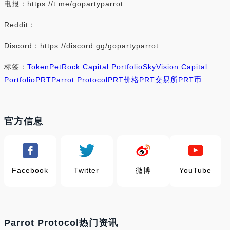
电报：https://t.me/gopartyparrot
Reddit：
Discord：https://discord.gg/gopartyparrot
标签：
Token
PetRock Capital Portfolio
SkyVision Capital
Portfolio
PRT
Parrot Protocol
PRT价格
PRT交易所
PRT币
官方信息
Facebook
Twitter
微博
YouTube
Parrot Protocol热门资讯