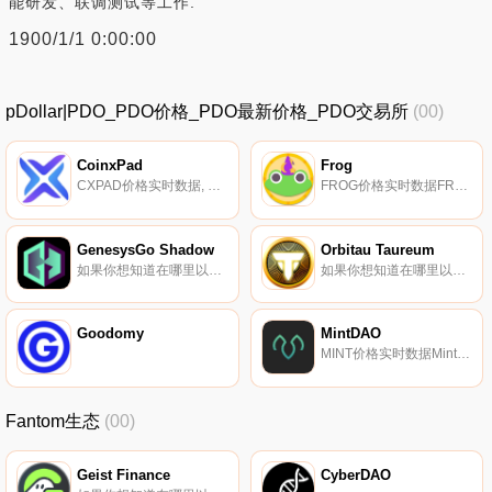
能研发、联调测试等工作.
1900/1/1 0:00:00
pDollar|PDO_PDO价格_PDO最新价格_PDO交易所
(00)
CoinxPad
Frog
CXPAD价格实时数据, CoinxPad是第一个Cex/Dex多链IDO Launchpad。CoinxPad是用户在其他集中式或去中心化交易所上市之前获得最佳新代币的地方。Coinxpad将赋予加密货币项目分发代币和提高流动性的能力.
FROG价格实时数据FROG的灵感来自Wonderland$TIME背后的团队和#Occupy Defi背后令人难以置信的社区。使用购买Frog代币产生的资金,持有者将获得包装备忘录股息形式的被动收益,直接发送到他们的钱包！我们通过$TIME的魔力为投资者提供被动和自动的市场收益敞口.
GenesysGo Shadow
Orbitau Taureum
如果你想知道在哪里以当前价格购买GenesysGo Shadow,目前交易{GenesysGo Shadow]股票的顶级加密货币交易所是XT.COM、Jupiter、Orca、Raydium和Serum DEX。您可以在我们的加密货币交易所页面上找到其他列表.
如果你想知道在哪里以当前价格购买OrTAUMtau Taureum,目前交易{OrTAUMtau Taureum]股票的顶级加密货币交易所是KuCoin、PancakeSwap（V2）和Pandora。您可以在我们的加密货币交易所页面上找到其他列表.
Goodomy
MintDAO
MINT价格实时数据MintDAO是Terra网络上发布的一个项目。MintDAO旨在为第三方项目建立一个数字NFT铸造平台,用实用程序创建NFT收藏,以奖励NFT持有者。每个NFT系列都将有一个以独特的方式为其量身定制的奖励系统,这将使每个项目和社区受益.
Fantom生态
(00)
Geist Finance
CyberDAO