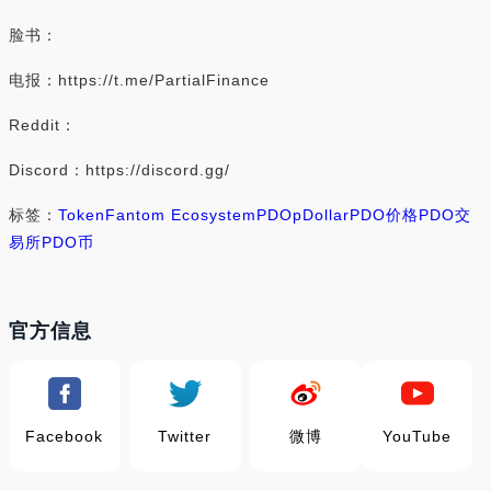
脸书：
电报：https://t.me/PartialFinance
Reddit：
Discord：https://discord.gg/
标签：
Token
Fantom Ecosystem
PDO
pDollar
PDO价格
PDO交
易所
PDO币
官方信息
Facebook
Twitter
微博
YouTube