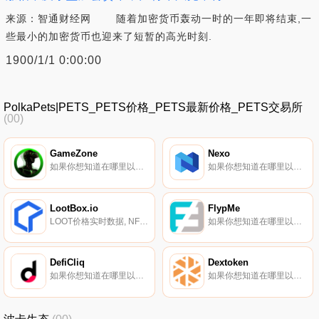
来源：智通财经网 随着加密货币轰动一时的一年即将结束,一
些最小的加密货币也迎来了短暂的高光时刻.
1900/1/1 0:00:00
PolkaPets|PETS_PETS价格_PETS最新价格_PETS交易所
(00)
GameZone
Nexo
如果你想知道在哪里以当前价格购买GameZone,目前交易{GameZone]股票的顶级加密货币交易所是Gate.io、MEXC和PancakeSwap（V2）。您可以在我们的加密货币交易所页面上找到其他列表.
如果你想知道在哪里以当前价格购买Nexo,目前交易{Nexo]股票的顶级加密货币交易所是Binance、Deepcoin、Bitrue、ByNEXOt和Bitget。您可以在我们的加密货币交易所页面上找到其他列表.
LootBox.io
FlypMe
LOOT价格实时数据, NFTLootBox由英国的一个团队于2020年11月初推出,是一个NFT农业平台,结合了NFT、DeFi和Loot Box技术,使NFT农业更加公平。NFT农业在目前的状态下是不公平的。不道德行为的普遍性和潜在性都很高.
如果你想知道在哪里以当前价格购买FlypMe,目前交易{FlypMe]股票的顶级加密货币交易所是HitBTC和SouthXchange。您可以在我们的加密货币交易所页面上找到其他列表。FlypMe（FYP）是一种加密货币,在以太坊平台上运行.
DefiCliq
Dextoken
如果你想知道在哪里以当前价格购买DefiCliq,目前交易{DefiCliq]股票的顶级加密货币交易所是BitGlobal。您可以在我们的加密货币交易所页面上找到其他列表.
如果你想知道在哪里以当前价格购买Dextoken,目前交易{Dextoken]股票的顶级加密货币交易所是ViteX。您可以在我们的加密货币交易所页面上找到其他列表。推测AMM是由Flowchain基金会提出的一个价值连城的自动化做市商.