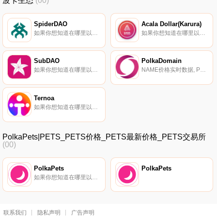
波卡生态
(00)
SpiderDAO
Acala Dollar(Karura)
如果你想知道在哪里以当前价格购买SpiderDAO,目前交易{SpiderDAO]股票的顶级加密货币交易所是MEXC。您可以在我们的加密货币交易所页面上找到其他列表。SpiderDAO是业界第一个硬件支持的DAO,它将多层硬件和软件工具捆绑在Polkadot之上.
如果你想知道在哪里以当前价格购买Acala Dollar(Karura),目前交易{Acala Dollar(Karura)]股票的顶级加密货币交易所是Karura Swap。您可以在我们的加密货币交易所页面上找到其他列表.
SubDAO
PolkaDomain
如果你想知道在哪里以当前价格购买SubDAO,目前交易{SubDAO]股票的顶级加密货币交易所是Gate.io、MEXC和HotGOVt。您可以在我们的加密货币交易所页面上找到其他列表。SubDAO网络是由SubDAOLabs构建的跨链平台,用于连接Polkadot上的DAO和DApp.
NAME价格实时数据, Polka.Domain是一个可互操作和去中心化的区块链命名服务,具有基于Polkadot的集成域和NFT市场。Polka.Domain由Polkadot网络保护,旨在将加密地址集成到去中心化的域中,同时保护用户隐私。并赋予最终用户对其数据和资源的所有权.
Ternoa
如果你想知道在哪里以当前价格购买Ternoa,目前交易{Ternoa]股票的顶级加密货币交易所是ByCAPSt、Gate.io、Uniswap（V3）、HitBTC和AscendEX（BitMax）。您可以在我们的加密货币交易所页面上找到其他列表.
PolkaPets|PETS_PETS价格_PETS最新价格_PETS交易所
(00)
PolkaPets
PolkaPets
如果你想知道在哪里以当前价格购买PolkaPets,目前交易{PolkaPets]股票的顶级加密货币交易所是Solarbeam。您可以在我们的加密货币交易所页面上找到其他列表。PolkaPets专注于推动教育和参与Polkadot生态系统,同时为即将到来的项目提供收入和营销机会.
联系我们
隐私声明
广告声明