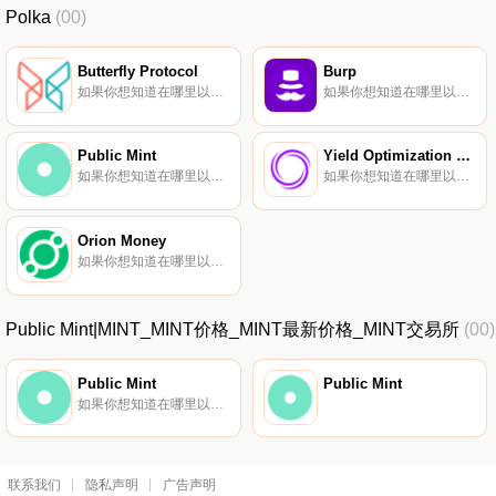
Polka
(00)
Butterfly Protocol
Burp
如果你想知道在哪里以当前价格购买Butterfly Protocol,目前交易{Butterfly Protocol]股票的顶级加密货币交易所是MEXC和HotBFLYt。您可以在我们的加密货币交易所页面上找到其他列表.
如果你想知道在哪里以当前价格购买Burp,目前交易{Burp]股票的顶级加密货币交易所是KuCoin、Gate.io和Uniswap（V3）。您可以在我们的加密货币交易所页面上找到其他列表。什么是BURP代币？引入$BURP-对作为BURP代币项目一部分开发的产品进行实用性和治理的混合.
Public Mint
Yield Optimization Platform & Protocol
如果你想知道在哪里以当前价格购买Public Mint,目前交易{Public Mint]股票的顶级加密货币交易所是Uniswap（V2）和Bittrex。您可以在我们的加密货币交易所页面上找到其他列表.
如果你想知道在哪里以当前价格购买Yield Optimization Platform & Protocol,目前交易{Yield Optimization Platform & Protocol]股票的顶级加密货币交易所是KuCoin、Gate.io和Uniswap（V2）.
Orion Money
如果你想知道在哪里以当前价格购买Orion Money,目前交易{Orion Money]股票的顶级加密货币交易所是Gate.io和PancakeSwap（V2）。您可以在我们的加密货币交易所页面上找到其他列表。要了解有关此项目的更多信息,请查看我们对Orion Money的深入了解.
Public Mint|MINT_MINT价格_MINT最新价格_MINT交易所
(00)
Public Mint
Public Mint
如果你想知道在哪里以当前价格购买Public Mint,目前交易{Public Mint]股票的顶级加密货币交易所是Uniswap（V2）和Bittrex。您可以在我们的加密货币交易所页面上找到其他列表.
联系我们
隐私声明
广告声明