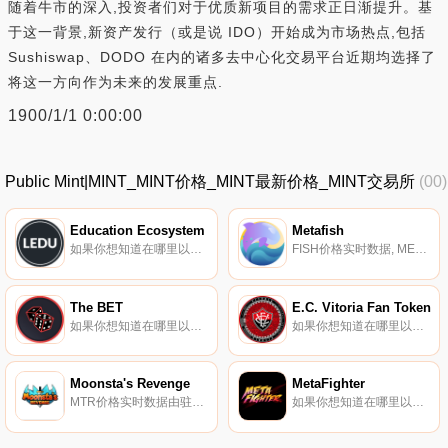
随着牛市的深入,投资者们对于优质新项目的需求正日渐提升。基
于这一背景,新资产发行（或是说 IDO）开始成为市场热点,包括
Sushiswap、DODO 在内的诸多去中心化交易平台近期均选择了
将这一方向作为未来的发展重点.
1900/1/1 0:00:00
Public Mint|MINT_MINT价格_MINT最新价格_MINT交易所
(00)
Education Ecosystem
Metafish
如果你想知道在哪里以当前价格购买Education Ecosystem,目前交易{Education Ecosystem]股票的顶级加密货币交易所是Mercatox。您可以在我们的加密货币交易所页面上找到其他列表.
FISH价格实时数据, METAFISH是币安智能链上第一款获得Metaverse NFT游戏的推荐游戏,灵感来自名为“一起玩”的流行游戏。METAFISH是一个巨大的数字宇宙,用户在其中扮演渔民的角色,他们的鱼竿是有价值和可销售的NFT资产.
The BET
E.C. Vitoria Fan Token
如果你想知道在哪里以当前价格购买The BET,目前交易{The BET]股票的顶级加密货币交易所是Uniswap（V2）。您可以在我们的加密货币交易所页面上找到其他列表。The BET是为Web3设计的玩家对玩家（PVP）体育平台.
如果你想知道在哪里以当前价格购买E.C. Vitoria Fan Token,目前交易{E.C. Vitoria Fan Token]股票的顶级加密货币交易所是比特币TR。您可以在我们的加密货币交易所页面上找到其他列表.
Moonsta's Revenge
MetaFighter
MTR价格实时数据由驻越南团队于2021年10月2日推出。Moonsta's Revenge是币安智能链（BSC）上的数字怪物和英雄宇宙直播的完整平台.
如果你想知道在哪里以当前价格购买MetaFighter,目前交易{MetaFighter]股票的顶级加密货币交易所是DigiFinex。您可以在我们的加密货币交易所页面上找到其他列表。玩家可以购买、出借或租赁战士和竞技场、他们装饰的皮肤,以及他们用来战胜对手的超能力.