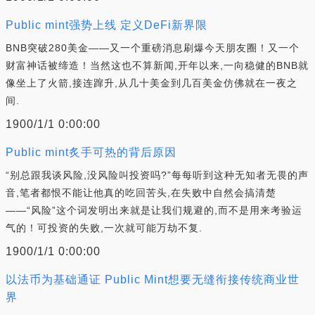
Public mint强势上线 定义DeFi新界限
BNB突破280美金——又一个重磅消息刷爆今天朋友圈！又一个
财富神话被缔造！当然这也不算新闻,开年以来,一向稳健的BNB就
像坐上了火箭,接连蹿升,从几十美金到几百美金仿佛就在一夜之
间.
1900/1/1 0:00:00
Public mint炙手可热的背后原因
“别总跟我谈风险,没风险叫投资吗?”每每听到这种无知者无畏的声
音,笔者都恨不能让他真的吃回苦头,在失败中自然会搞清楚
——“风险”这个词发明出来就是让我们规避的,而不是用来考验运
气的！可投资的失败,一次就可能万劫不复.
1900/1/1 0:00:00
以法币为基础通证 Public Mint想要无缝衔接传统商业世
界