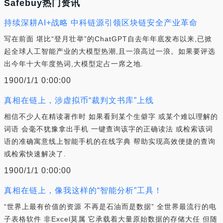
Safebuy热门资讯
持续深耕AI+战略 中科链源引领区块链安全产业革命
写在前面 堪比“登月壮举”的ChatGPT自去年年底发布以来,已掀
起全球人工智能产业的大模型热潮,且一浪高过一浪。如果要评选
出今年十大年度热词,大模型定占一席之地.
1900/1/1 0:00:00
真相在链上，涉虚拟币“裁判文书库”上线
相信不少人在精读著作时 如果看到某个生僻字 或某个难以理解的
词语 会毫不犹豫拿出手机 一键查询该字的正确读法 或检索该词
语的准确寓意线上智能手机的在线字典 帮助实现高效便捷的查询
或检索快速解决了.
1900/1/1 0:00:00
真相在链上，像我这样的“智能分析”工具！
“世界上最有价值的资源 不再是石油而是数据” 全世界最流行的电
子表格软件 非Excel莫属 它承载着大量原始数据的存储大任 但随