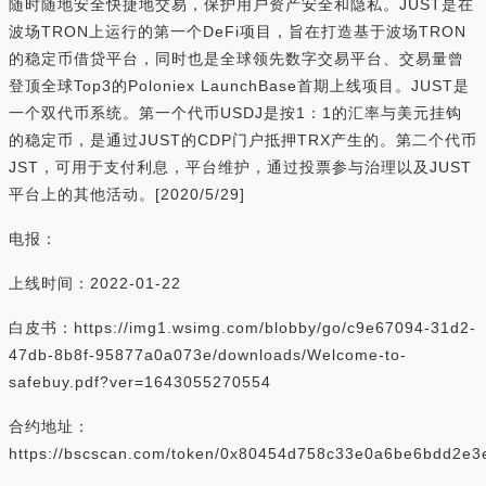
随时随地安全快捷地交易，保护用户资产安全和隐私。JUST是在
波场TRON上运行的第一个DeFi项目，旨在打造基于波场TRON
的稳定币借贷平台，同时也是全球领先数字交易平台、交易量曾
登顶全球Top3的Poloniex LaunchBase首期上线项目。JUST是
一个双代币系统。第一个代币USDJ是按1：1的汇率与美元挂钩
的稳定币，是通过JUST的CDP门户抵押TRX产生的。第二个代币
JST，可用于支付利息，平台维护，通过投票参与治理以及JUST
平台上的其他活动。[2020/5/29]
电报：
上线时间：2022-01-22
白皮书：https://img1.wsimg.com/blobby/go/c9e67094-31d2-
47db-8b8f-95877a0a073e/downloads/Welcome-to-
safebuy.pdf?ver=1643055270554
合约地址：
https://bscscan.com/token/0x80454d758c33e0a6be6bdd2e