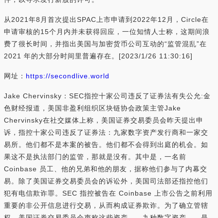
从2021年8月首次提出SPAC上市申请到2022年12月，Circle在
申请审核的15个月内并未获得回应，一位知情人士称，这期间浪
费了很长时间，并指出美国与加密货币公司互动的“监管混乱”在
2021 年的大部分时间里普遍存在。[2023/1/26 11:30:16]
网址：
https://secondlive.world
Jake Chervinsky：SEC指控十家公司违反了证券法有失公允:金
色财经报道，美国非盈利组织区块链协会政策主管Jake
Chervinsky在社交媒体上称，美国证券交易委员会昨天提出申
诉，指控十家公司违反了证券法：九家数字资产发行商和一家交
易所。他们都不是本案的被告。他们都不会得到出庭的机会。如
果这不是执法部门的监管，那就是没有。其中是，一名前
Coinbase 员工、他的兄弟和他的朋友，据称他们参与了内幕交
易。除了美国证券交易委员会的诉讼外，美国司法部还指控他们
犯有电信欺诈罪。SEC 指控被告在 Coinbase 上市公告之前利用
重要的非公开信息进行交易，从而构成证券欺诈。为了确立管辖
权，美国证券交易委员会声称这些资产——九种数字资产——是