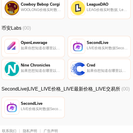
Cowboy Bebop Corgi
LeagueDAO
WOOLONG价格实时数据, 你好,太空牛仔,欢迎光临使用$WOOLONG代币购买并赚取奖金,并在BUSD中获得巨额奖励。RedistributionCowboy Bebop Corgi是一种社区驱动的BSC代币,是一种反映NFT游戏代币,在BUSD中有9%的奖金.
LEAG价格实时数据, LeagueDAO是一个去中心化的开源项目,构建了标记化的梦幻体育。该项目结合了DeFi、游戏赚取奖励和数字收藏品,通过不可替代代币（NFT）彻底改变了梦幻体育。价值主张很简单：标记化的梦幻体育允许用户拥有组成其团队的球员,并根据团队表现从奖励池中获得一部分.
币安Labs
(00)
OpenLeverage
SecondLive
如果你想知道在哪里以当前价格购买OpenLeverage,目前交易{OpenLeverage]股票的顶级加密货币交易所是CoinW、Bitget、BingX、KuCoin和BitMart。您可以在我们的加密货币交易所页面上找到其他列表.
LIVE价格实时数据SecondLive是一个多元化的元宇宙,专注于建立社交网络和支持创作者的经济活动。在元宇宙中,用户可以创造自己的数字生活——创建自己的化身,选择居住和生活的空间。在虚拟展览、个人空间、美术馆、游戏室和音乐厅等不同空间中,用户可以使用化身完成不同的任务.
Nine Chronicles
Cred
如果您想知道在哪里以当前价格购买Nine Chronicles,目前交易｛WNCGnname｝股票的顶级加密货币交易所是OKX、DigiFinex、BingX、KuCoin和Gate.io。您可以在我们的加密货币交易所页面上找到其他交易所.
如果你想知道在哪里以当前价格购买Cred,目前交易{Cred]股票的顶级加密货币交易所是OKX、Gate.io、MEXC、BitUBU和BitGlobal。您可以在我们的加密货币交易所页面上找到其他列表。Cred（LBA）是一种加密货币,在以太坊平台上运行.
SecondLive|LIVE_LIVE价格_LIVE最新价格_LIVE交易所
(00)
SecondLive
LIVE价格实时数据SecondLive是一个多元化的元宇宙,专注于建立社交网络和支持创作者的经济活动。在元宇宙中,用户可以创造自己的数字生活——创建自己的化身,选择居住和生活的空间。在虚拟展览、个人空间、美术馆、游戏室和音乐厅等不同空间中,用户可以使用化身完成不同的任务.
联系我们
隐私声明
广告声明