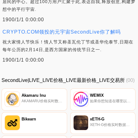
居民的中心。超过100万用户汇聚于此,表达自我,释放创意,构建梦
想中的平行宇宙.
1900/1/1 0:00:00
CRYPTO.COM领投的元宇宙SecondLive你了解吗
祝大家情人节快乐！情人节又称圣瓦伦丁节或圣华伦泰节,日期在
每年公历的2月14日,是西方国家的传统节日之一.
1900/1/1 0:00:00
SecondLive|LIVE_LIVE价格_LIVE最新价格_LIVE交易所
(00)
Akamaru Inu
WEMIX
AKAMARU价格实时数据, Akamaru Inu是第一个安全投资去中心化交易所代币的信息中心。我们于2021年10月24日推出,在不到24小时的时间里,我们的销售额超过200万美元,持有者超过500人。我们有3个dApp,它们将是$AKAMARU的关键功能.
如果你想知道在哪里以当前价格购买WEMIX,目前交易{WEMIX]股票的顶级加密货币交易所是BTCEX、ByWEMIXt、Bitget、BingX和SuperEx。您可以在我们的加密货币交易所页面上找到其他列表.
Bikearn
xETH-G
XETH-G价格实时数据一种价格反应型、通货紧缩的代币,具有弹性供应,没有负利率。