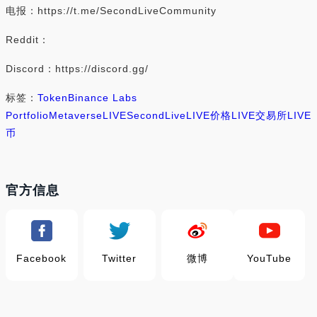
电报：https://t.me/SecondLiveCommunity
Reddit：
Discord：https://discord.gg/
标签：
Token
Binance Labs
Portfolio
Metaverse
LIVE
SecondLive
LIVE价格
LIVE交易所
LIVE
币
官方信息
Facebook
Twitter
微博
YouTube