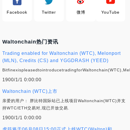
Facebook
Twitter
微博
YouTube
Waltonchain热门资讯
Trading enabled for Waltonchain (WTC), Melonport
(MLN), Credits (CS) and YGGDRASH (YEED)
BitfinexispleasedtointroducetradingforWaltonchain(WTC),Me
1900/1/1 0:00:00
Waltonchain (WTC)上市
亲爱的用户： 胖比特国际站已上线项目Waltonchain(WTC)并支
持WTC/ETH交易对,现已开放交易.
1900/1/1 0:00:00
虎符将于06月08日15:00正式上线WTC(Walton)和