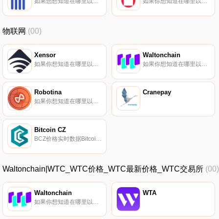
如果您想知道在哪里以当前价格购买Delphy,目前交易｛DPYnname｝股票的顶级加密货币交易所是Gate.io。您可以在我们的加密货币交易所页面上找到其他交易所。Delphy（DPY）是一种加密货币,在以太坊平台上运行.
如果你想知道在哪里以当前价格购买Mythos,目前交易{Mythos]股票的顶级加密货币交易所是Uniswap（V2）。您可以在我们的加密货币交易所页面上找到其他列表.
物联网
(00)
Xensor
Waltonchain
如果你想知道在哪里以当前价格购买Xensor,目前交易{Xensor]股票的顶级加密货币交易所是KuCoin。您可以在我们的加密货币交易所页面上找到其他列表。Xensor由总部位于香港的韩国团队于2019年2月15日启动,旨在为机械自动化和固定资产管理提供经济高效的物联网网络.
如果你想知道在哪里以当前价格购买Waltonchain,目前交易{Waltonchain]股票的顶级加密货币交易所是币安、比特街、SuperEx、XT.COM和HuoWTC。您可以在我们的加密货币交易所页面上找到其他列表.
Robotina
Cranepay
如果你想知道在哪里以当前价格购买Robotina,目前交易{Robotina]股票的顶级加密货币交易所是Mercatox。您可以在我们的加密货币交易所页面上找到其他列表。Robotina（ROX）是一种加密货币,在以太坊平台上运行.
Bitcoin CZ
BCZ价格实时数据Bitcoin CZ旨在创建一个通过应用程序/小工具将区块链连接到物联网的社区。最初的重点将包括浏览器中的电子商务解决方案、混合器和基于网络的生态系统.
Waltonchain|WTC_WTC价格_WTC最新价格_WTC交易所
(00)
Waltonchain
WTA
如果你想知道在哪里以当前价格购买Waltonchain,目前交易{Waltonchain]股票的顶级加密货币交易所是币安、比特街、SuperEx、XT.COM和HuoWTC。您可以在我们的加密货币交易所页面上找到其他列表.