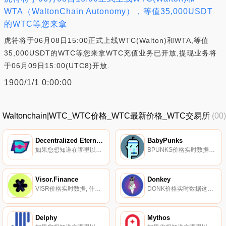
WTA（WaltonChain Autonomy），等值35,000USDT
的WTC等您来拿
虎符将于06月08日15:00正式上线WTC(Walton)和WTA,等值
35,000USDT的WTC等您来拿WTC充值业务已开放,提现业务将
于06月09日15:00(UTC8)开放.
1900/1/1 0:00:00
Waltonchain|WTC_WTC价格_WTC最新价格_WTC交易所
(00)
Decentralized Eternal Virtual Traveller
BabyPunks
如果您想知道在哪里以当前价格购买Decentralized Eternal Virtual Traveller,目前交易｛DEVTnname｝股票的顶级加密货币交易所是OKX、ByDEVTt、BingX、TapDEVTt和Gate.io。您可以在我们的加密货币交易所页面上找到其他交易所.
BPUNKS价格实时数据Baby Punks是一种新的NFT社交代币,由社区驱动,并用持有该代币的流行NFT奖励他们。每一个代币都会增加您在每周NFT彩票中获胜的机会。奖品包括加密朋克、孤独的外星人社交俱乐部、懒惰的狮子、失落的灵魂等等.
Visor.Finance
Donkey
VISR价格实时数据, 什么是Visor？用于提供流动性的NFT智能金库。Visor设想了一个DeFi生态系统,在这个生态系统中,市场条件可以释放主权智能金库网络的流动性,通过无气体加密签名进出共享.
DONK价格实时数据这是100%去中心化的社区实验,它声称1/4的代币已发送给Vitalik Buterin.
Delphy
Mythos