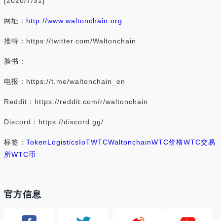
[2020/7/31]
网址：
http://www.waltonchain.org
推特：https://twitter.com/Waltonchain
脸书：
电报：https://t.me/waltonchain_en
Reddit：https://reddit.com/r/waltonchain
Discord：https://discord.gg/
标签：
Token
Logistics
IoT
WTC
Waltonchain
WTC价格
WTC交易
所
WTC币
官方信息