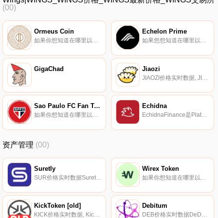
(00)
Ormeus Coin
Echelon Prime
如果你想知道在哪里以当前价格购买Ormeus Coin,目前交易{Ormeus Coin]股票的顶级加密货币交易所是HitBTC、PancakeSwap（V2）和Finexbox。您可以在我们的加密货币交易所页面上找到其他列表.
如果您想知道在哪里以当前价格购买Echelon Prime,目前交易｛PRIMEnname｝股票的顶级加密货币交易所是CoinW、ByPRIMEt、SuperEx、BitMart和Gate.io。您可以在我们的加密货币交易所页面上找到其他交易所.
GigaChad
Jiaozi
JIAOZI价格实时数据, JIAOZI被描述为从YUNO和KIMCHI分叉而来,并去除了YUNO添加的薄荷功能。本内容仅供参考,您不应将任何此类信息或其他材料解释为法律、税务、投资、财务或其他建议。我们网站上的任何内容都不构成Coinmarketcap的招揽、推荐、背书或报价.
Sao Paulo FC Fan Token
Echidna
如果你想知道在哪里以当前价格购买Sao Paulo FC Fan Token,目前交易{Sao Paulo FC Fan Token]股票的顶级加密货币交易所是DigiFinex、Gate.io、MEXC和Chiliz。您可以在我们的加密货币交易所页面上找到其他列表.
EchidnaFinance是Platypus Finance的最终收益率提升协议；的本地稳定交换。我们汇总了社区中的Platypus代币（PTP）,以建立一个vePTP（投票托管PTP）金库,任何人都可以利用它来提高稳定币收益率.
资产管理
(00)
Suretly
Wirex Token
SUR价格实时数据Suretly（SUR）是一种于2017年推出的加密货币,在以太坊平台上运营。Suretly的电流供应量为235290.376。最近已知的Suretly价格为0.34975291美元,在过去24小时内下跌了-1.80。更多信息请访问https://surco.in.
如果你想知道在哪里以当前价格购买Wirex Token,目前交易{Wirex Token]股票的顶级加密货币交易所是OKX、KuCoin、Gate.io、HuoWXT和BitUBU。您可以在我们的加密货币交易所页面上找到其他列表.
KickToken [old]
Debitum
KICK价格实时数据, Kick Ecosystem将自己描述为一套金融科技工具,为来自世界各地的每一位用户提供“一站式服务”。这些工具旨在满足所有财务需求。KickToken作为一种中心货币,驻留在以太坊平台上.
DEB价格实时数据DeDEBtum（DEB）是一种加密货币,在以太坊平台上运行。DeDEBtum目前的供应量为40000万份,流通量为199645716.217946份。DeDEBtum的最后已知价格为0.00052863美元,在过去24小时内上涨了0.00.