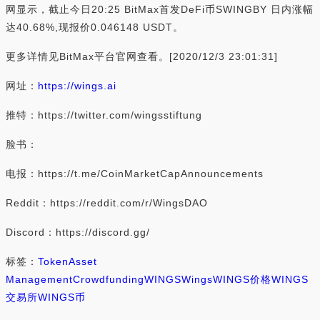
网显示，截止今日20:25 BitMax首发DeFi币SWINGBY 日内涨幅
达40.68%,现报价0.046148 USDT。
更多详情见BitMax平台官网查看。[2020/12/3 23:01:31]
网址：
https://wings.ai
推特：https://twitter.com/wingsstiftung
脸书：
电报：https://t.me/CoinMarketCapAnnouncements
Reddit：https://reddit.com/r/WingsDAO
Discord：https://discord.gg/
标签：
Token
Asset
Management
Crowdfunding
WINGS
Wings
WINGS价格
WINGS
交易所
WINGS币