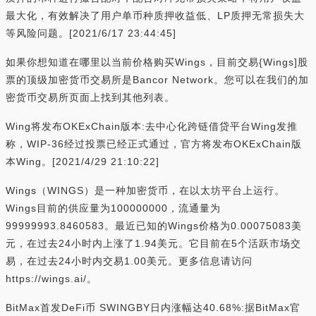
最大化，有效解决了用户单币种质押收益低、LP质押无常损失大
等风险问题。[2021/6/17 23:44:45]
如果你想知道在哪里以当前价格购买Wings，目前交易{Wings]股
票的顶级加密货币交易所是Bancor Network。您可以在我们的加
密货币交易所页面上找到其他列表。
Wing将发布OKExChain版本:去中心化跨链借贷平台Wing发推
称，WIP-36经过投票已经正式通过，官方将发布OKExChain版
本Wing。[2021/4/29 21:10:22]
Wings（WINGS）是一种加密货币，在以太坊平台上运行。
Wings目前的供应量为100000000，流通量为
99999993.8460583。最近已知的Wings价格为0.00075083美
元，在过去24小时内上涨了1.94美元。它目前在5个活跃市场交
易，在过去24小时内交易1.00美元。更多信息请访问
https://wings.ai/。
BitMax首发DeFi币 SWINGBY日内涨幅达40.68%:据BitMax官