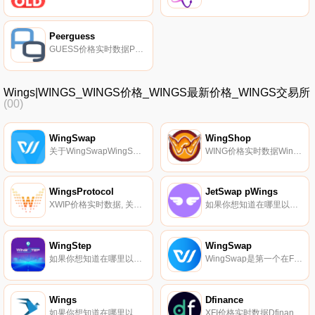
Peerguess
GUESS价格实时数据Peerguess（GUESS）是一种加密货币,在以太坊平台上运行。Peerguess目前的供应量为200000000,流通量为60537668。最近已知的Peerguess价格为0.00010377美元,在过去24小时内上涨了2.41美元.
Wings|WINGS_WINGS价格_WINGS最新价格_WINGS交易所
(00)
WingSwap
WingShop
关于WingSwapWingSwap是第一个在Fantom区块链网络上同时提供AMM和集成NFT Farming的DeFi平台。我们为DeFi行业提供自动化、快速和全方位的解决方案.
WING价格实时数据WingShop（WING）是一种加密货币,在以太坊平台上运行。WingShop目前的供应量为10000000,其中0正在流通。最近已知的WingShop价格为0.0018291美元,在过去24小时内上涨了0.00。更多信息请访问https://wingshop.io/.
WingsProtocol
JetSwap pWings
XWIP价格实时数据, 关于WingsProtocolWings Protocol是一种通过直接在平台上下注的创收机制。该代币适用于日常交易,允许会员参与LaunchPAD计划,并将用于直接在我们的平台上买卖NFT.
如果你想知道在哪里以当前价格购买JetSwap pWings,目前交易{JetSwap pWings]股票的顶级加密货币交易所是Jetswap（Polygon）。您可以在我们的加密货币交易所页面上找到其他列表.
WingStep
WingSwap
如果你想知道在哪里以当前价格购买WingStep,目前交易{WingStep]股票的顶级加密货币交易所是PancakeSwap（V2）。您可以在我们的加密货币交易所页面上找到其他列表.
WingSwap是第一个在Fantom区块链网络上同时提供AMM和集成NFT Farming的DeFi平台。我们为DeFi行业提供自动化、快速和全方位的解决方案.
Wings
Dfinance
如果你想知道在哪里以当前价格购买Wings,目前交易{Wings]股票的顶级加密货币交易所是Bancor Network。您可以在我们的加密货币交易所页面上找到其他列表。Wings（WINGS）是一种加密货币,在以太坊平台上运行.
XFI价格实时数据Dfinance被描述为一个基于Cosmos的第二层网络,使金融专业人员能够使用无代码工具轻松地将他们的想法原型化为DeFi工具。据介绍,Wings基金会正在开发Dfinance网络,该基金会还创建了Wings DAO.