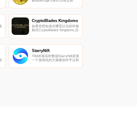
购买Bezoge Earth,目前交易
的功能和挑战.
币
{Bezoge Earth]股票的顶级加密
货币交易所是MEXC。您可以在
我们的加密货币交易所页面上找
货
到其他列表.
CryptoBlades Kingdoms
格
如果你想知道在哪里以当前价格
购买CryptoBlades Kingdoms,目
前交易{CryptoBlades
、
Kingdoms]股票的顶级加密货币
交易所是ApeSwap（BSC）。
货
您可以在我们的加密货币交易所
页面上找到其他列表.
StarryNift
TBA价格实时数据StarryNift是第
能
一个游戏化的大规模创作平台和
有趣的数字收藏品的启动平台.
戏
游