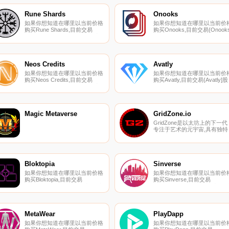
的Metaverse.
页面上找到其他列表。TCG
Coin 2.0是两个在线经济体的
Rune Shards
Onooks
础,这两个经济体为币安链带来
如果你想知道在哪里以当前价格
如果你想知道在哪里以当前价
了游戏和收藏品交易和销售.
购买Rune Shards,目前交易
购买Onooks,目前交易{Onooks
{Rune Shards]股票的顶级加密
股票的顶级加密货币交易所是
货币交易所是
CoinsOOKSt、Uniswap（V2
PancakeSwap（V2）。您可以
和TxOOKSt。您可以在我们的
在我们的加密货币交易所页面上
加密货币交易所页面上找到其
找到其他列表.
列表.
Neos Credits
Avatly
如果你想知道在哪里以当前价格
如果你想知道在哪里以当前价
购买Neos Credits,目前交易
购买Avatly,目前交易{Avatly]股
{Neos Credits]股票的顶级加密
票的顶级加密货币交易所是
货币交易所是BKEX。您可以在
BitMart和
我们的加密货币交易所页面上找
PancakeSwap（V2）。您可
到其他列表。Neos VR是一个为
在我们的加密货币交易所页面
未知而设计的元宇宙.
找到其他列表.
Magic Metaverse
GridZone.io
GridZone是以太坊上的下一代
专注于艺术的元宇宙,具有独特
的数字身份、3D VR世界和交
式3D NFT.
Bloktopia
Sinverse
如果你想知道在哪里以当前价格
如果你想知道在哪里以当前价
购买Bloktopia,目前交易
购买Sinverse,目前交易
{Bloktopia]股票的顶级加密货币
{Sinverse]股票的顶级加密货
交易所是OKX、Bitrue、Bitget、
交易所是Bitget、KuCoin、
BingX和KuCoin。您可以在我们
Gate.io、MEXC和LATOKEN
的加密货币交易所页面上找到其
您可以在我们的加密货币交易
他列表。要了解更多关于这个项
页面上找到其他列表.
MetaWear
PlayDapp
目的信息,请查看我们对
如果你想知道在哪里以当前价格
如果你想知道在哪里以当前价
Bloktopia的深入了解.