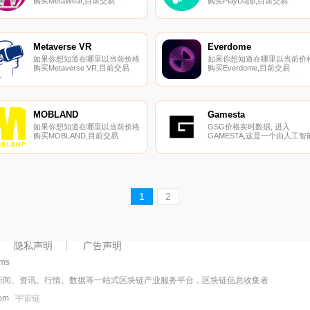
购买MetaWear,目前交易
购买PlayDapp,目前交易
{MetaWear]股票的顶级加密货
{PlayDapp]股票的顶级加密货
币交易所是Gate.io和
交易所是Binance、Bitrue、
PancakeSwap（V2）。您可以
Bitget、Hotcoin Global和
在我们的加密货币交易所页面上
BingX。您可以在我们的加密
找到其他列表。MetaWear是一
币交易所页面上找到其他列表.
Metaverse VR
Everdome
个大型跨平台元宇宙创作者生态
如果你想知道在哪里以当前价格
如果你想知道在哪里以当前价
系统.
购买Metaverse VR,目前交易
购买Everdome,目前交易
{Metaverse VR]股票的顶级加密
{Everdome]股票的顶级加密货
货币交易所是BitMart和MEXC。
币交易所是OKX、ByDOMEt
您可以在我们的加密货币交易所
Hotcoin Global、CoinTiger和
页面上找到其他列表.
BingX。您可以在我们的加密
币交易所页面上找到其他列表.
MOBLAND
Gamesta
如果你想知道在哪里以当前价格
GSG价格实时数据, 进入
购买MOBLAND,目前交易
GAMESTA,这是一个由人工智
{MOBLAND]股票的顶级加密货
驱动的公会,使投资者能够连接
币交易所是BySYNRt、
并授权世界各地成千上万的游
KuCoin、BitMart、XT.COM和
玩家赚取收入。预计未来5年,
CoinEx。您可以在我们的加密
戏业的价值将超过2680亿美元.
货币交易所页面上找到其他列
表.
1
2
隐私声明
广告声明
5ms
新闻、资讯、行情、数据等一站式区块链产业服务平台，区块链信息收集者
.com
宇宙链