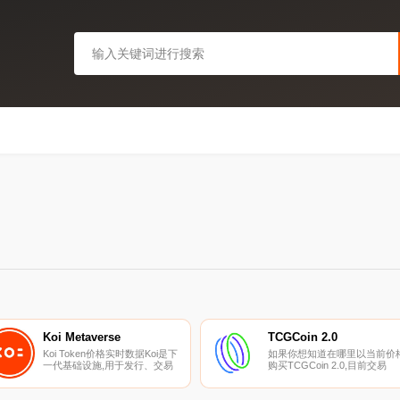
Koi Metaverse
TCGCoin 2.0
Koi Token价格实时数据Koi是下
如果你想知道在哪里以当前价
一代基础设施,用于发行、交易
购买TCGCoin 2.0,目前交易
和液化来自以太坊、BSC等不同
{TCGCoin 2.0]股票的顶级加密
链的GameFi NFT。它旨在构建
货币交易所是Uniswap（V3）
一个专门用于GameFi NFC资产
您可以在我们的加密货币交易