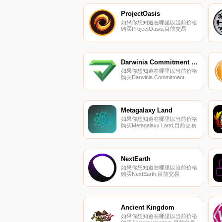
交易所页面上找到其他列表.
ProjectOasis
如果你想知道在哪里以当前价格
购买ProjectOasis,目前交易
{ProjectOasis]股票的顶级加密
货币交易所是
PancakeSwap（V2）。您可以
在我们的加密货币交易所页面上
找到其他列表.
Darwinia Commitment Token
如果你想知道在哪里以当前价格
购买Darwinia Commitment
Token,目前交易{Darwinia
Commitment Token]股票的顶级
加密货币交易所是CoinW、
Gate.io、CoinEx、JuKTON和
Poloniex。您可以在我们的加密
Metagalaxy Land
货币交易所页面上找到其他列
如果你想知道在哪里以当前价格
表.
购买Metagalaxy Land,目前交易
{Metagalaxy Land]股票的顶级
加密货币交易所是Bitrue、
MEXC、PancakeSwap（V2）
和Bilaxy。您可以在我们的加密
货币交易所页面上找到其他列
NextEarth
表.
如果你想知道在哪里以当前价格
购买NextEarth,目前交易
{NextEarth]股票的顶级加密货币
交易所是MEXC、
Uniswap（V3）（多边形）、
QuickSwap和SushiSwap（多边
形）。您可以在我们的加密货币
Ancient Kingdom
交易所页面上找到其他列表.
如果你想知道在哪里以当前价格