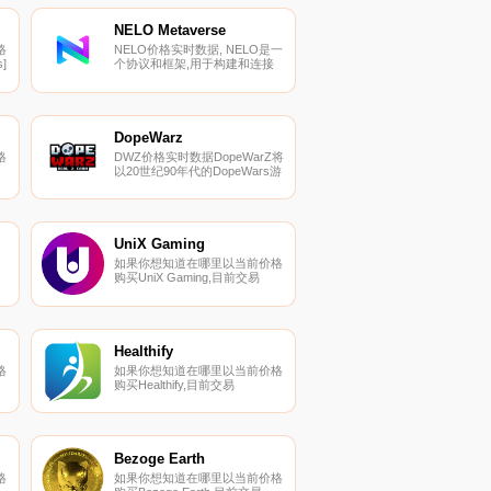
JuUJENNY和Unicly。您可以在
基
我们的加密货币交易所页面上找
NELO Metaverse
到其他列表.
格
NELO价格实时数据, NELO是一
]
个协议和框架,用于构建和连接
与以太坊兼容的区块链网络,克
）
服以太坊区块链网络的限制。速
度、安全性和可扩展性是NELO
他
的优先事项和原则。从简单的举
措到最困难的挑战,我们免费开
DopeWarz
放的材料和支持性环境旨在让每
格
DWZ价格实时数据DopeWarZ将
个人都能将自己的愿景转化
以20世纪90年代的DopeWars游
为“现实”.
戏为基础,并从中汲取灵感,但增
加了一层MMO环境和区块链。
以
当你从事交易时,有各种因素会
上
影响你的利润,如执法（被抓获
的可能性）和不同的供应/需求.
UniX Gaming
如果你想知道在哪里以当前价格
购买UniX Gaming,目前交易
互
{UniX Gaming]股票的顶级加密
货币交易所是CoinW、MEXC、
BKEX、Bilaxy和Bittrex。您可以
在我们的加密货币交易所页面上
找到其他列表.
Healthify
格
如果你想知道在哪里以当前价格
购买Healthify,目前交易
币
{Healthify]股票的顶级加密货币
交易所是
。
PancakeSwap（V2）。您可以
所
在我们的加密货币交易所页面上
找到其他列表。Healthify是一款
Bezoge Earth
开创性的币安智能链（BSC）代
格
如果你想知道在哪里以当前价格
币,它将让您面临各种令人兴奋