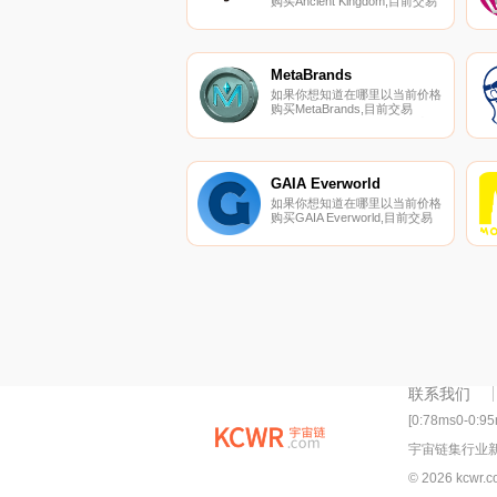
购买Ancient Kingdom,目前交易
{Ancient Kingdom]股票的顶级加
密货币交易所是CoinTiger和
PancakeSwap（V2）。您可以
在我们的加密货币交易所页面上
找到其他列表.
MetaBrands
如果你想知道在哪里以当前价格
购买MetaBrands,目前交易
{MetaBrands]股票的顶级加密货
币交易所是Bilaxy、Pangolin和
StakeCube。您可以在我们的加
密货币交易所页面上找到其他列
表.
GAIA Everworld
如果你想知道在哪里以当前价格
购买GAIA Everworld,目前交易
{GAIA Everworld]股票的顶级加
密货币交易所是Gate.io、
MEXC、PancakeSwap（V2）
和QuickSwap。您可以在我们的
加密货币交易所页面上找到其他
列表.
联系我们
[0:78ms0-0:9
宇宙链集行业
© 2026 kcwr