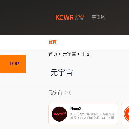
宇宙链
首页
首页
>
元宇宙
>
正文
TOP
元宇宙
元宇宙
(00)
RaceX
如果你想知道在哪里以当前价格
购买RaceX,目前交易{RaceX]股
票的顶级加密货币交易所是
Pangolin和Elk Finance（雪
崩）。您可以在我们的加密货币