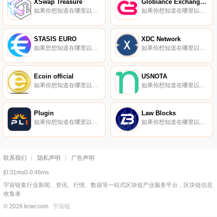
XSwap Treasure
Globiance Exchange Token
如果你想知道在哪里以当前价格购买XSwap Treasure,目前交易{XSwap Treasure]股票的顶级加密货币交易所是Bitrue。您可以在我们的加密货币交易所页面上找到其他列表.
如果你想知道在哪里以当前价格购买GloGBEXance Exchange Token,目前交易{GloGBEXance Exchange Token]股票的顶级加密货币交易所是Bitrue、BitMart、LBank和ProBit Global。您可以在我们的加密货币交易所页面上找到其他列表.
STASIS EURO
XDC Network
如果您想知道在哪里以当前价格购买STASIS EURO,目前交易｛EURSnname｝股票的顶级加密货币交易所是HitBTC、Bitfinex、Indodax和CEX.IO。您可以在我们的加密货币交易所页面上找到其他交易所.
如果你想知道在哪里以当前价格购买XDC Network,目前交易{XDC Network]股票的顶级加密货币交易所是CoinW、Bitrue、ByXDCt、Bitget和IndoEx。您可以在我们的加密货币交易所页面上找到其他列表.
Ecoin official
USNOTA
如果你想知道在哪里以当前价格购买Ecoin official,目前交易{Ecoin official]股票的顶级加密货币交易所是ProBit Global。您可以在我们的加密货币交易所页面上找到其他列表.
如果你想知道在哪里以当前价格购买USNOTA,目前交易{USNOTA]股票的顶级加密货币交易所是HitBTC。您可以在我们的加密货币交易所页面上找到其他列表。由法定货币支持的数字代币为个人和组织提供了一种强大而分散的价值交换方法,同时使用熟悉的会计单位.
Plugin
Law Blocks
如果你想知道在哪里以当前价格购买Plugin,目前交易{Plugin]股票的顶级加密货币交易所是Bitrue、BitMart、XT.COM、HitBTC和ProBit Global。您可以在我们的加密货币交易所页面上找到其他列表.
如果你想知道在哪里以当前价格购买Law Blocks,目前交易{Law Blocks]股票的顶级加密货币交易所是Bitrue和BitMart。您可以在我们的加密货币交易所页面上找到其他列表.
联系我们
隐私声明
广告声明
[0:31ms0-0:46ms
宇宙链集行业新闻、资讯、行情、数据等一站式区块链产业服务平台，区块链信息
收集者
© 2026 kcwr.com
宇宙链