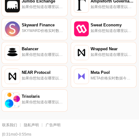
Jumbo Exchange
Ampleforth Governance Token
如果你想知道在哪里以当前价格购买Jumbo Exchange,目前交易{Jumbo Exchange]股票的顶级加密货币交易所是HuoJUMBO。您可以在我们的加密货币交易所页面上找到其他列表。Jumbo是一款AMM DEX,为任何人提供了一种廉价、无缝、不受约束的交易方式.
如果你想知道在哪里以当前价格购买Ampleforth Governance Token,目前交易{Ampleforth Governance Token]股票的顶级加密货币交易所是Binance、OKX、Bitrue、CoinW和BingX。您可以在我们的加密货币交易所页面上找到其他列表.
Skyward Finance
Sweat Economy
SKYWARD价格实时数据Skyward Finance是一个完全无许可的开源启动平台,允许项目在没有任何流动性的情况下启动其代币,并具有抵御机器人和sySKYWARDl攻击的最佳价格发现机制。Skyward Finance的使命是为基于NEAR协议构建的项目实现公平的代币分配和价格发现.
如果你想知道在哪里以当前价格购买Sweat Economy,目前交易{Sweat Economy]股票的顶级加密货币交易所是OKX、BySWEATt、Bitget、Hotcoin Global和CoinTiger。您可以在我们的加密货币交易所页面上找到其他列表.
Balancer
Wrapped Near
如果你想知道在哪里以当前价格购买Balancer,目前交易{Balancer]股票的顶级加密货币交易所是Binance、OKX、Bitrue、CoinW和ByBALt。您可以在我们的加密货币交易所页面上找到其他列表.
如果你想知道在哪里以当前价格购买Wrapped Near,目前交易{Wrapped Near]股票的顶级加密货币交易所是Ref Finance、Trisolaris和Wannaswap。您可以在我们的加密货币交易所页面上找到其他列表.
NEAR Protocol
Meta Pool
如果你想知道在哪里以当前价格购买NEAR Protocol,目前交易{NEAR Protocol]股票的顶级加密货币交易所是Binance、OKX、Deepcoin、BTCEX和Bitrue。您可以在我们的加密货币交易所页面上找到其他列表.
META价格实时数据今天的实时{二进制}价格为{0000}美元,24小时交易量为{0001}美元实时价格。Meta Pool在过去24小时内下降了{0002}。当前CoinMarketCap排名为#8672,没有可用的实时市值。流通供应不可用,最大供应量为1000000000枚META硬币.
Trisolaris
如果你想知道在哪里以当前价格购买Trisolaris,目前交易{Trisolaris]股票的顶级加密货币交易所是CoinEx。您可以在我们的加密货币交易所页面上找到其他列表。Trisolaris是Aurora引擎上的头号Dex,Aurora是一个在近生态系统中运行的EVM兼容区块链.
联系我们
隐私声明
广告声明
[0:31ms0-0:55ms