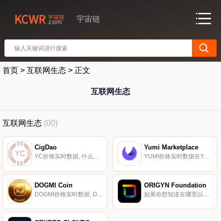
宇宙链
首页
>
互联网生态
>
正文
互联网生态
互联网生态
(00)
CigDao
Yumi Marketplace
YC价格实时数据, 什么是CigDAO？Crypto is Good DAO或CigDAO是一个植根于博弈论的去中心化组织,专注于加速互联网计算机$ICP生态系统的增长。您的Coin（$YC）持有者管理CigDAO罐式智能合约和资金.
YUMI价格实时数据在Yumi,我们为您提供数字商品和收藏品,让您可以随心所欲地使用。无论您是数字艺术家、设计师还是希望推出数字作品的项目,我们都可以轻松发现、收集和销售不同用例的非凡数字商品。通过在Yumi上交易NFT,您将获得可在Shiku Metaverse中使用的积分奖励.
DOGMI Coin
ORIGYN Foundation
DOGMI价格实时数据, DOGMI是第一个在互联网计算机协议上推出的狗模因币,目前采用EXT代币标准。DOGMI燃烧系统确保每次传输燃烧1｛DOGMI}。DOGMI是互联网计算机上越来越流行的模因币,现在可以用于在DSCVR上小费,DSCVR是一种在互联网计算机协议上运行的去中心化社交媒体.
如果你想知道在哪里以当前价格购买ORIGYN Foundation,目前交易{ORIGYN Foundation]股票的顶级加密货币交易所是Bitrue和MEXC。您可以在我们的加密货币交易所页面上找到其他列表.