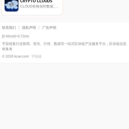
CRYPTO CLOUDS
CLOUD价格实时数据, 什么是CRYPTO CLOUDS（CLOUD）？截至2023年2月,CLOUD是互联网计算机上首批模因代币之一,也是互联网计算机上第一枚云主题硬币。代币背后的团队致力于与世界建立引人入胜的联系；第一个去中心化的云区块链平台和模因.
联系我们
隐私声明
广告声明
[0:46ms0-0:72ms
宇宙链集行业新闻、资讯、行情、数据等一站式区块链产业服务平台，区块链信息
收集者
© 2026 kcwr.com
宇宙链