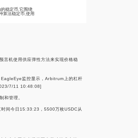
据驱动的稳定币,它围绕
种算法稳定币,使用
WAP）预言机使用供应弹性方法来实现价格稳
 EagleEye监控显示，Arbitrum上的杠杆
/11 10:48:08]
控制和管理。
时间今日15:33:23，5500万枚USDC从