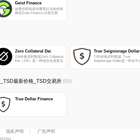
自己的去中心化可持续社交网
用户.
Geist Finance
络,并享有对其的完全控制.
如果你想知道在哪里以当前价格
购买Geist Finance,目前交易
{Geist Finance]股票的顶级加密
货币交易所是BKEX、
HotGEISTt和Beethoven
X（Fantom）。您可以在我们的
加密货币交易所页面上找到其他
列表.
Zero Collateral Dai
True Seigniorage Dollar
ZAI价格实时数据Zero Collateral
TSD价格实时数据, True
Dai（ZAI）是一种混合合成算法
Seigniorage Dollar是一种去中
稳定币,使用自稳定弹性供应机
化的、预言机数据驱动的稳定
制。Zai没有抵押品支持,也不依
币,它围绕时间加权平均价格
赖中央托管人,避免了监管和审
（TWAP）预言机使用供应弹
查风险.
方法来实现价格稳定。这是一
TSD价格_TSD最新价格_TSD交易所
(00)
算法稳定币,使用TWAP来稳定
格。我们的目标是长期保持价
$TSD＝1美元.
True Dollar Finance
隐私声明
广告声明
:942ms