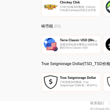
他列表.
Chickey Chik
CHIKY价格实时数据, Chickey
Chik是Gamepay目前正在开发
的一款游戏。Chickey Chik是一
款基于DeFi的多语言NFT游戏,
任何人都可以通过参加许多不同
的游戏模式和比赛来玩游戏并赚
铸币税
(00)
钱。{二进制}-；的社区可以获
得、繁殖和建立一个充满稀有物
种的帝国.
Terra Classic USD (Wormhole)
如果你想知道在哪里以当前价格
购买Terra Classic USD
(Wormhole),目前交易{Terra
Classic USD (Wormhole)]股票
的顶级加密货币交易所是
Bitrue、ZT、JuUSTC、
True Seigniorage Dollar|TSD_
SushiSwap和Bitazza.
True Seigniorage Dollar
TSD价格实时数据, True
Seigniorage Dollar是一种去中心
化的、预言机数据驱动的稳定
币,它围绕时间加权平均价格
（TWAP）预言机使用供应弹性
方法来实现价格稳定。这是一种
算法稳定币,使用TWAP来稳定价
联系我们
格。我们的目标是长期保持价格
$TSD＝1美元.
[0:137ms0-20