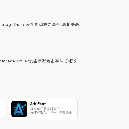
iorageDollar发生新型攻击事件,总损失高
iorage Dollar发生新型攻击事件,总损失
ArbiFarm
AFARM价格实时数据
ArAFARMfarm是一个产量农业
设
项目,旨在成为仲裁的基准项
目。
跃