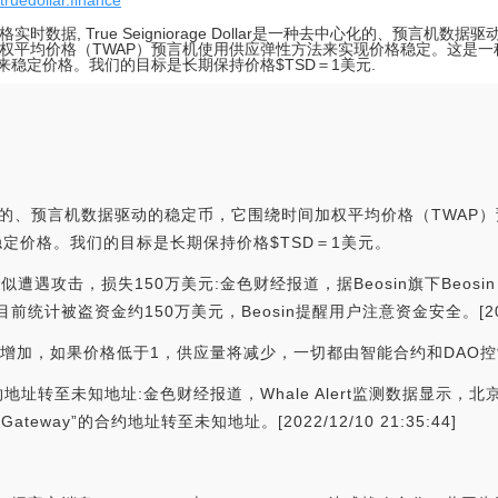
/truedollar.finance
格实时数据, True Seigniorage Dollar是一种去中心化的、预言机数
权平均价格（TWAP）预言机使用供应弹性方法来实现价格稳定。这是一
P来稳定价格。我们的目标是长期保持价格$TSD＝1美元.
r是一种去中心化的、预言机数据驱动的稳定币，它围绕时间加权平均价格（T
稳定价格。我们的目标是长期保持价格$TSD＝1美元。
ance疑似遭遇攻击，损失150万美元:金色财经报道，据Beosin旗下Beosin
目前统计被盗资金约150万美元，Beosin提醒用户注意资金安全。[2023/7
将增加，如果价格低于1，供应量将减少，一切都由智能合约和DAO
ay合约地址转至未知地址:金色财经报道，Whale Alert监测数据显示，北京
tom Gateway”的合约地址转至未知地址。[2022/12/10 21:35:44]